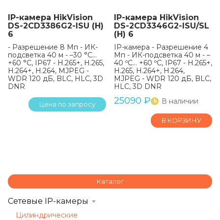
IP-камера HikVision
IP-камера HikVision
DS-2CD3386G2-ISU (H)
DS-2CD3346G2-ISU/SL
6
(H) 6
- Разрешение 8 Мп - ИК-
IP-камера - Разрешение 4
подсветка 40 м - –30 °C…
Мп - ИК-подсветка 40 м - –
+60 °C, IP67 - H.265+, H.265,
40 ºC… +60 ºC, IP67 - H.265+,
H.264+, H.264, MJPEG -
H.265, H.264+, H.264,
WDR 120 дБ, BLC, HLC, 3D
MJPEG - WDR 120 дБ, BLC,
DNR
HLC, 3D DNR
25090
₽
В наличии
Цена по запросу
В КОРЗИНУ
Каталог
Сетевые IP-камеры
Цилиндрические