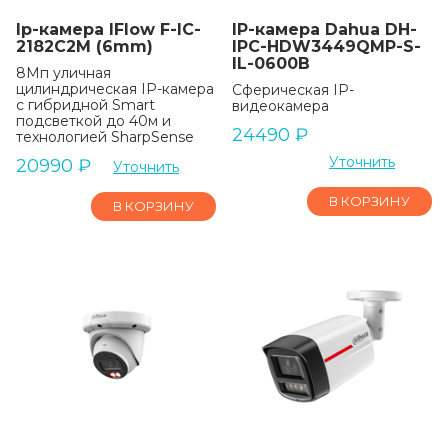
Ip-камера IFlow F-IC-
IP-камера Dahua DH-
2182C2M (6mm)
IPC-HDW3449QMP-S-
IL-0600B
8Мп уличная
цилиндрическая IP-камера
Сферическая IP-
с гибридной Smart
видеокамера
подсветкой до 40м и
24490
₽
технологией SharpSense
Уточнить
20990
₽
Уточнить
В КОРЗИНУ
В КОРЗИНУ