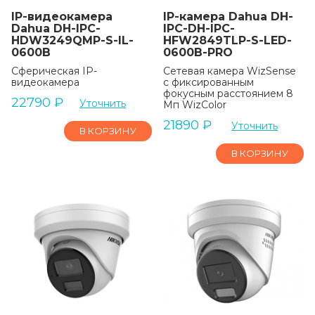
IP-видеокамера
IP-камера Dahua DH-
Dahua DH-IPC-
IPC-DH-IPC-
HDW3249QMP-S-IL-
HFW2849TLP-S-LED-
0600B
0600B-PRO
Сферическая IP-
Сетевая камера WizSense
видеокамера
с фиксированным
фокусным расстоянием 8
22790
₽
Уточнить
Мп WizColor
21890
₽
Уточнить
В КОРЗИНУ
В КОРЗИНУ