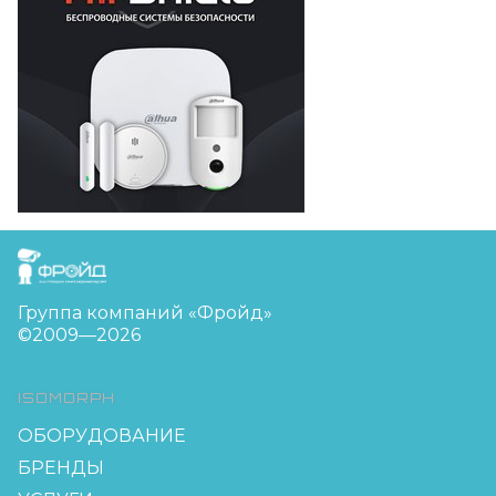
FreudGroup
Группа компаний «Фройд»
©2009—2026
ISOMORPH
ОБОРУДОВАНИЕ
БРЕНДЫ