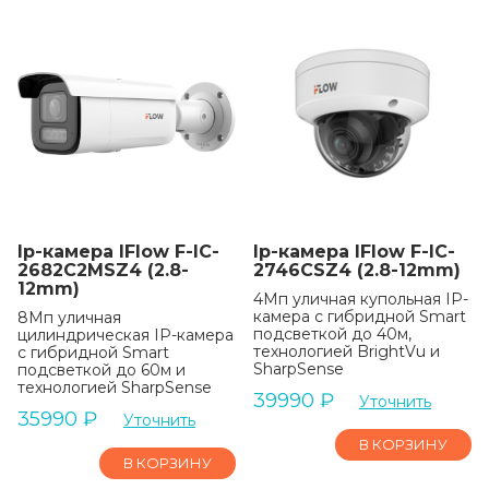
Ip-камера IFlow F-IC-
Ip-камера IFlow F-IC-
2682C2MSZ4 (2.8-
2746CSZ4 (2.8-12mm)
12mm)
4Мп уличная купольная IP-
камера c гибридной Smart
8Мп уличная
подсветкой до 40м,
цилиндрическая IP-камера
технологией BrightVu и
c гибридной Smart
SharpSense
подсветкой до 60м и
технологией SharpSense
39990
₽
Уточнить
35990
₽
Уточнить
В КОРЗИНУ
В КОРЗИНУ