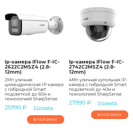
Ip-камера IFlow F-IC-
Ip-камера IFlow F-IC-
2622C2MSZ4 (2.8-
2742C2MSZ4 (2.8-
12mm)
12mm)
2Мп уличная
4Мп уличная купольная IP-
цилиндрическая IP-камера
камера с гибридной Smart
c гибридной Smart
подсветкой до 40м и
подсветкой до 60м и
технологией SharpSense
технологией SharpSense
27990
₽
Уточнить
25990
₽
Уточнить
В КОРЗИНУ
В КОРЗИНУ