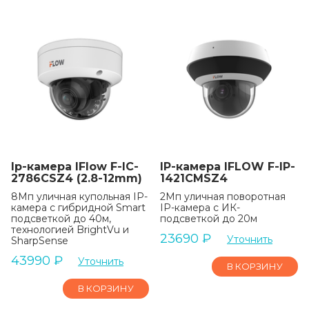
Ip-камера IFlow F-IC-
IP-камера IFLOW F-IP-
2786CSZ4 (2.8-12mm)
1421CMSZ4
8Мп уличная купольная IP-
2Мп уличная поворотная
камера c гибридной Smart
IP-камера c ИК-
подсветкой до 40м,
подсветкой до 20м
технологией BrightVu и
23690
₽
Уточнить
SharpSense
43990
₽
Уточнить
В КОРЗИНУ
В КОРЗИНУ