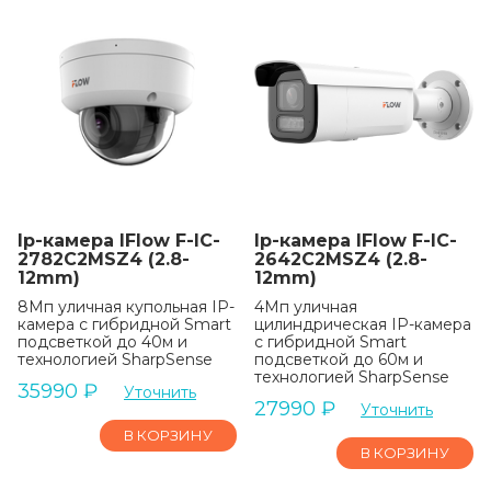
Ip-камера IFlow F-IC-
Ip-камера IFlow F-IC-
2782C2MSZ4 (2.8-
2642C2MSZ4 (2.8-
12mm)
12mm)
8Мп уличная купольная IP-
4Мп уличная
камера с гибридной Smart
цилиндрическая IP-камера
подсветкой до 40м и
c гибридной Smart
технологией SharpSense
подсветкой до 60м и
технологией SharpSense
35990
₽
Уточнить
27990
₽
Уточнить
В КОРЗИНУ
В КОРЗИНУ