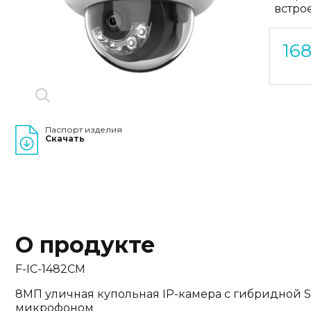
встро
16
Паспорт изделия
Скачать
О продукте
F-IC-1482CM
8МП уличная купольная IP-камера с гибридной 
микрофоном