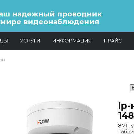
аш надежный проводник
 мире видеонаблюдения
НДЫ
УСЛУГИ
ИНФОРМАЦИЯ
ПРАЙС
еры
Ip-
14
8МП у
гибри