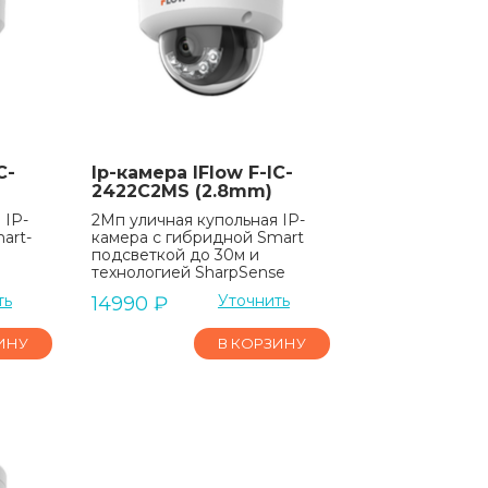
C-
Ip-камера IFlow F-IC-
2422C2MS (2.8mm)
 IP-
2Мп уличная купольная IP-
art-
камера с гибридной Smart
подсветкой до 30м и
технологией SharpSense
ть
Уточнить
14990
₽
ИНУ
В КОРЗИНУ