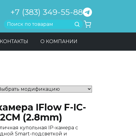
+7 (383) 349-55-88
Найти
КОНТАКТЫ
О КОМПАНИИ
камера IFlow F-IC-
82CM (2.8mm)
личная купольная IP-камера с
дной Smart-подсветкой и