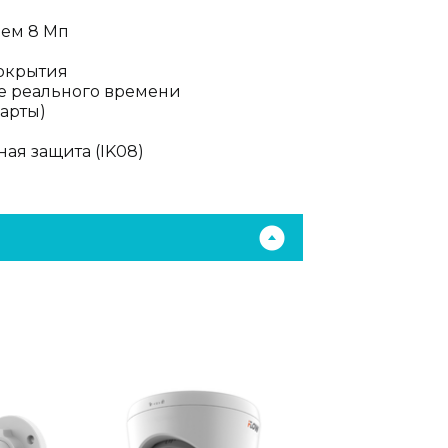
ием 8 Мп
покрытия
е реального времени
карты)
ная защита (IK08)