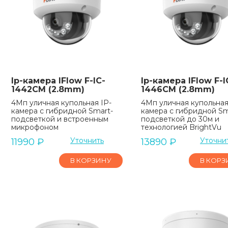
Ip-камера IFlow F-IC-
Ip-камера IFlow F-I
1442CM (2.8mm)
1446CM (2.8mm)
4Мп уличная купольная IP-
4Мп уличная купольная
камера с гибридной Smart-
камера с гибридной Sm
подсветкой и встроенным
подсветкой до 30м и
микрофоном
технологией BrightVu
Уточнить
Уточни
11990
₽
13890
₽
В КОРЗИНУ
В КОРЗ