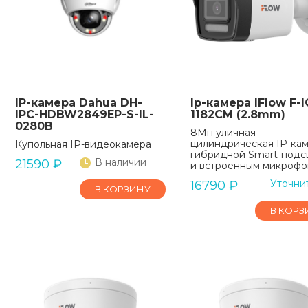
IP-камера Dahua DH-
Ip-камера IFlow F-I
IPC-HDBW2849EP-S-IL-
1182CM (2.8mm)
0280B
8Мп уличная
цилиндрическая IP-кам
Купольная IP-видеокамера
гибридной Smart-подс
В наличии
21590
₽
и встроенным микроф
Уточни
16790
₽
В КОРЗИНУ
В КОРЗ