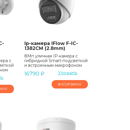
C-
Ip-камера IFlow F-IC-
1382CM (2.8mm)
8Мп уличная IP-камера с
ера с
гибридной Smart-подсветкой
веткой
и встроенным микрофоном
оном
Уточнить
16790
₽
ть
В КОРЗИНУ
ИНУ