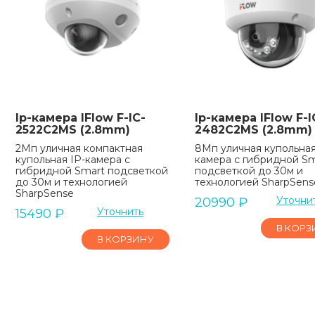
Ip-камера IFlow F-IC-
Ip-камера IFlow F-I
2522C2MS (2.8mm)
2482C2MS (2.8mm)
2Мп уличная компактная
8Мп уличная купольная
купольная IP-камера с
камера с гибридной Sm
гибридной Smart подсветкой
подсветкой до 30м и
до 30м и технологией
технологией SharpSens
SharpSense
Уточни
20990
₽
Уточнить
15490
₽
В КОРЗ
В КОРЗИНУ