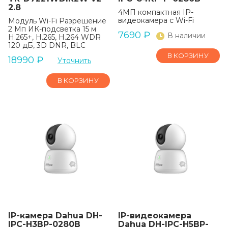
2.8
4МП компактная IP-
видеокамера с Wi-Fi
Модуль Wi-Fi Разрешение
2 Мп ИК-подсветка 15 м
7690
₽
В наличии
H.265+, H.265, H.264 WDR
120 дБ, 3D DNR, BLC
В КОРЗИНУ
18990
₽
Уточнить
В КОРЗИНУ
IP-камера Dahua DH-
IP-видеокамера
IPC-H3BP-0280B
Dahua DH-IPC-H5BP-