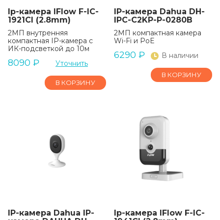
Ip-камера IFlow F-IC-
IP-камера Dahua DH-
1921CI (2.8mm)
IPC-C2KP-P-0280B
2МП внутренняя
2МП компактная камера
компактная IP-камера c
Wi-Fi и PoE
ИК-подсветкой до 10м
6290
₽
В наличии
8090
₽
Уточнить
В КОРЗИНУ
В КОРЗИНУ
IP-камера Dahua IP-
Ip-камера IFlow F-IC-