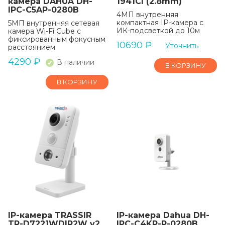
камера DAHUA DH-
1941CI (2.8mm)
IPC-C5AP-0280B
4МП внутренняя
компактная IP-камера c
5МП внутренняя сетевая
ИК-подсветкой до 10м
камера Wi-Fi Cube с
фиксированным фокусным
10690
₽
Уточнить
расстоянием
4290
₽
В наличии
В КОРЗИНУ
В КОРЗИНУ
IP-камера TRASSIR
IP-камера Dahua DH-
TR-D7221WDIR2W v2
IPC-C4KP-P-0280B