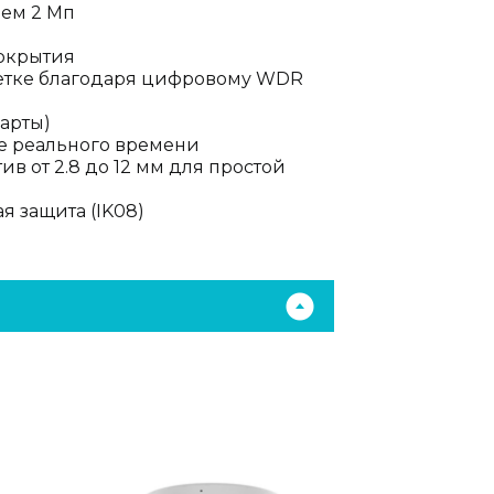
ием 2 Мп
покрытия
ветке благодаря цифровому WDR
карты)
е реального времени
 от 2.8 до 12 мм для простой
я защита (IK08)