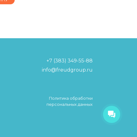
+7 (383) 349-55-88
info@freudgroup.ru
Политика обработки
Фройдик
персональных данных
Привет! меня зовут Фройдик! я
твой виртуальный помощник!
Чем я могу помочь?