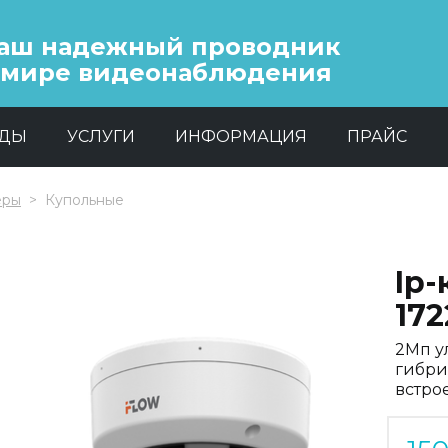
аш надежный проводник
 мире видеонаблюдения
НДЫ
УСЛУГИ
ИНФОРМАЦИЯ
ПРАЙС
еры
Купольные
Ip-
172
2Мп у
гибри
встро