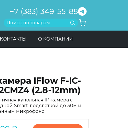
+7 (383) 349-55-88
Найти
КОНТАКТЫ
О КОМПАНИИ
камера IFlow F-IC-
2CMZ4 (2.8-12mm)
личная купольная IP-камера с
дной Smart-подсветкой до 30м и
енным микрофоно