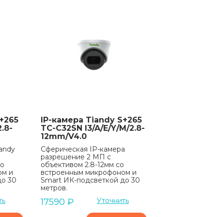
+265
IP-камера Tiandy S+265
.8-
TC-C32SN I3/A/E/Y/M/2.8-
12mm/V4.0
andy
Сферическая IP-камера
разрешение 2 МП с
со
объективом 2.8-12мм со
ом и
встроенным микрофоном и
до 30
Smart ИК-подсветкой до 30
метров.
ть
Уточнить
17590
₽