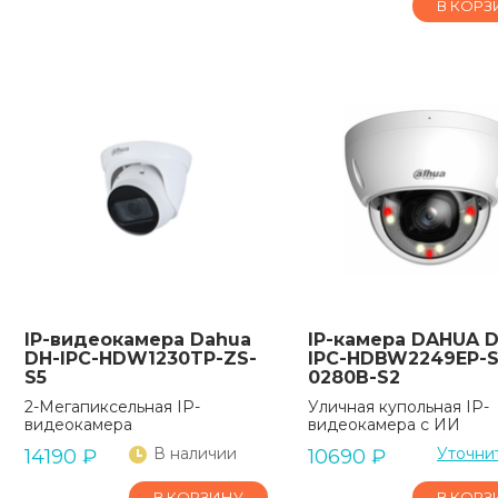
В КОРЗ
IP-видеокамера Dahua
IP-камера DAHUA D
DH-IPC-HDW1230TP-ZS-
IPC-HDBW2249EP-S-
S5
0280B-S2
2-Мегапиксельная IP-
Уличная купольная IP-
видеокамера
видеокамера с ИИ
В наличии
Уточни
14190
₽
10690
₽
В КОРЗИНУ
В КОРЗ