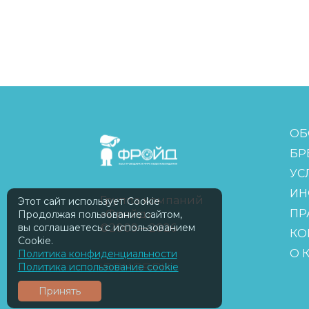
FreudGroup
ОБ
БР
УС
ИН
Группа компаний
Этот сайт использует Cookie
ПР
«Фройд»
Продолжая пользование сайтом,
©2009—2026
вы соглашаетесь с использованием
КО
Cookie.
О 
Политика конфиденциальности
ISOMORPH
Политика использование cookie
Принять