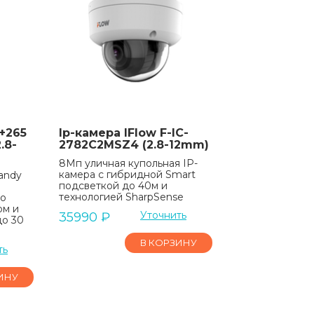
+265
Ip-камера IFlow F-IC-
.8-
2782C2MSZ4 (2.8-12mm)
8Мп уличная купольная IP-
камера с гибридной Smart
andy
подсветкой до 40м и
технологией SharpSense
со
ом и
Уточнить
35990
₽
до 30
В КОРЗИНУ
ть
ИНУ