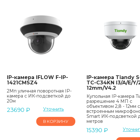
IP-камера IFLOW F-IP-
IP-камера Tiandy S
1421CMSZ4
TC-C34KN I3/A/E/Y/2
12mm/V4.2
2Мп уличная поворотная IP-
камера c ИК-подсветкой до
Купольная IP-камера Ti
20м
разрешение 4 МП с
объективом 2,8 - 12мм 
Уточнить
23690
₽
встроенным микрофон
Smart ИК-подсветкой 
метров
В КОРЗИНУ
Уточни
15390
₽