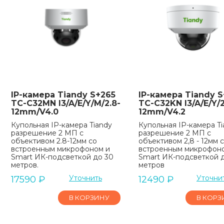
IP-камера Tiandy S+265
IP-камера Tiandy S
TC-C32MN I3/A/E/Y/M/2.8-
TC-C32KN I3/A/E/Y/2
12mm/V4.0
12mm/V4.2
Купольная IP-камера Tiandy
Купольная IP-камера Ti
разрешение 2 МП с
разрешение 2 МП с
объективом 2.8-12мм со
объективом 2,8 - 12мм 
встроенным микрофоном и
встроенным микрофон
Smart ИК-подсветкой до 30
Smart ИК-подсветкой 
метров.
метров
Уточнить
Уточни
17590
₽
12490
₽
В КОРЗИНУ
В КОРЗ