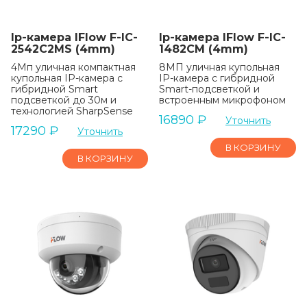
Ip-камера IFlow F-IC-
Ip-камера IFlow F-IC-
2542C2MS (4mm)
1482CM (4mm)
4Мп уличная компактная
8МП уличная купольная
купольная IP-камера с
IP-камера с гибридной
гибридной Smart
Smart-подсветкой и
подсветкой до 30м и
встроенным микрофоном
технологией SharpSense
16890
₽
Уточнить
17290
₽
Уточнить
В КОРЗИНУ
В КОРЗИНУ