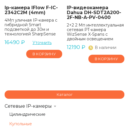
Ip-камера IFlow F-IC-
IP-видеокамера
2342C2M (4mm)
Dahua DH-SDT2A200-
2F-NB-A-PV-0400
4Мп уличная IP-камера с
гибридной Smart
2+2 2 Мп интеллектуальная
подсветкой до 30м и
сетевая PT-камера
технологией SharpSense
WizSense X-Spans с
двойным освещением
16490
₽
Уточнить
12190
₽
В наличии
В КОРЗИНУ
В КОРЗИНУ
Каталог
Сетевые IP-камеры
Цилиндрические
Купольные