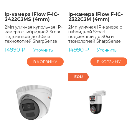
Ip-камера IFlow F-IC-
Ip-камера IFlow F-IC-
2422C2MS (4mm)
2322C2M (4mm)
2Мп уличная купольная IP-
2Мп уличная IP-камера с
камера с гибридной Smart
гибридной Smart
подсветкой до 30м и
подсветкой до 30м и
технологией SharpSense
технологией SharpSense
14990
₽
14990
₽
Уточнить
Уточнить
В КОРЗИНУ
В КОРЗИНУ
EOL!