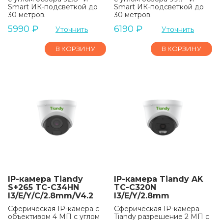
Smart ИК-подсветкой до
Smart ИК-подсветкой до
30 метров.
30 метров.
5990
₽
6190
₽
Уточнить
Уточнить
В КОРЗИНУ
В КОРЗИНУ
IP-камера Tiandy
IP-камера Tiandy AK
S+265 TC-C34HN
TC-C320N
I3/E/Y/C/2.8mm/V4.2
I3/E/Y/2.8mm
Сферическая IP-камера с
Сферическая IP-камера
объективом 4 МП с углом
Tiandy разрешение 2 МП с