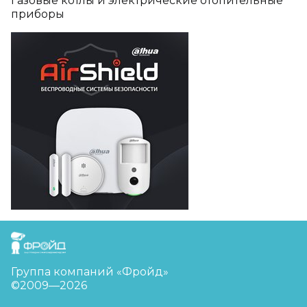
Газовые котлы и электрические отопительные
приборы
FreudGroup
Группа компаний «Фройд»
©2009—2026