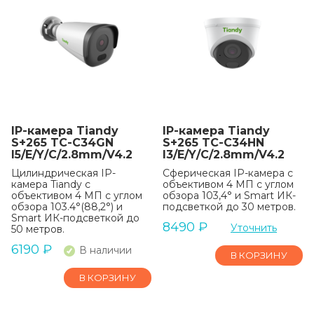
IP-камера Tiandy
IP-камера Tiandy
S+265 TC-C34GN
S+265 TC-C34HN
I5/E/Y/C/2.8mm/V4.2
I3/E/Y/C/2.8mm/V4.2
Цилиндрическая IP-
Сферическая IP-камера с
камера Tiandy с
объективом 4 МП с углом
объективом 4 МП с углом
обзора 103,4° и Smart ИК-
обзора 103.4°(88,2°) и
подсветкой до 30 метров.
Smart ИК-подсветкой до
8490
₽
Уточнить
50 метров.
6190
₽
В наличии
В КОРЗИНУ
В КОРЗИНУ