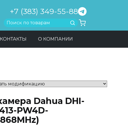
+7 (383) 349-55-88
Найти
КОНТАКТЫ
О КОМПАНИИ
камера Dahua DHI-
C413-PW4D-
(868MHz)