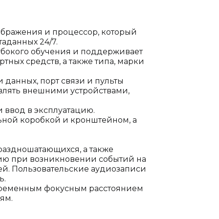
бражения и процессор, который
аданных 24/7.
убокого обучения и поддерживает
ных средств, а также типа, марки
 данных, порт связи и пульты
влять внешними устройствами,
 ввод в эксплуатацию.
ьной коробкой и кронштейном, а
аздношатающихся, а также
цию при возникновении событий на
й. Пользовательские аудиозаписи
ь.
еременным фокусным расстоянием
ям.