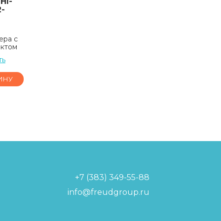
HI-
2-
ера с
ектом
ть
ИНУ
+7 (383) 349-55-88
info@freudgroup.ru