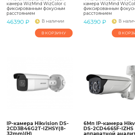
камера WizMind WizColor с
камера WizMind WizCol
фиксированным фокусным
фиксированным фокус
расстоянием
расстоянием
В наличии
В нали
46390
₽
46390
₽
В КОРЗИНУ
В КОРЗ
IP-камера Hikvision DS-
6Мп IP-камера Hikv
2CD3B46G2T-IZHSY(8-
DS-2CD4665F-IZHS 
32mm)(H)
аппаратной анали