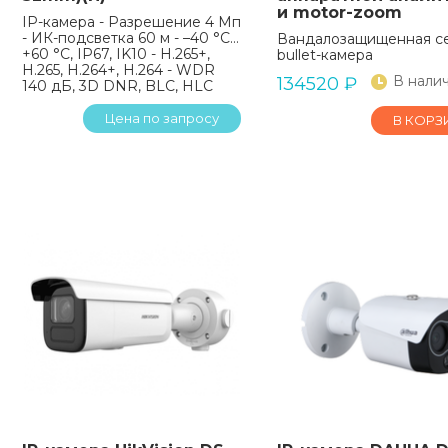
и motor-zoom
IP-камера - Разрешение 4 Мп
- ИК-подсветка 60 м - –40 °C…
Вандалозащищенная с
+60 °C, IP67, IK10 - H.265+,
bullet-камера
H.265, H.264+, H.264 - WDR
В нали
134520
₽
140 дБ, 3D DNR, BLC, HLC
Цена по запросу
В КОРЗ