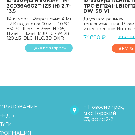
IP-камера HikVision DS-
IP-камера DAHUA D
2CD3646G2T-IZS (H) 2.7–
TPC-BF1241-LB10F1
13.5
DW-S8-V1
IP-камера - Разрешение 4 Мп
Двухспектральная
- ИК-подсветка 60 м - –40 ºC…
тепловизионная IP-кам
+60 ºC, IP67 - H.265+, H.265,
Искуственным Интелл
H.264+, H.264, MJPEG - WDR
Уточни
74890
₽
120 дБ, BLC, HLC, 3D DNR
Цена по запросу
В КОРЗ
ОРУДОВАНИЕ
г. Новосибирск,
мкр Горский
ЕНДЫ
63, офис 2-2
ЛУГИ
ФОРМАЦИЯ