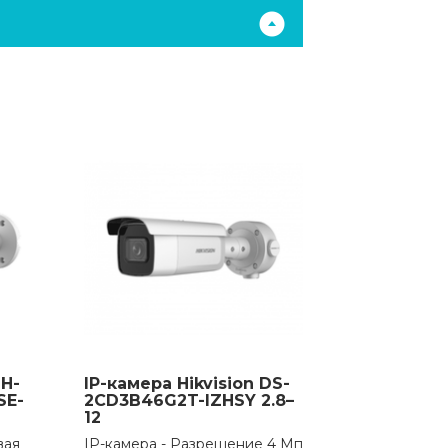
H-
IP-камера Hikvision DS-
SE-
2CD3B46G2T-IZHSY 2.8–
12
вая
IP-камера - Разрешение 4 Мп