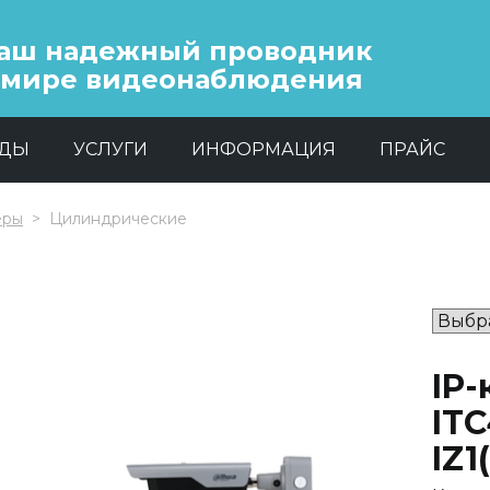
аш надежный проводник
 мире видеонаблюдения
НДЫ
УСЛУГИ
ИНФОРМАЦИЯ
ПРАЙС
еры
Цилиндрические
IP-
IT
IZ1