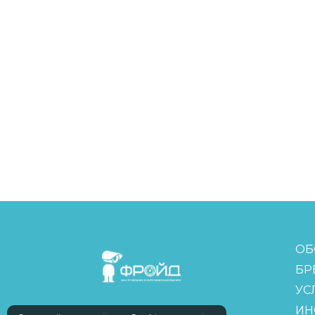
FreudGroup
ОБ
БР
УС
ИН