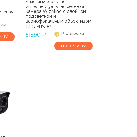
4-мегапиксельная
интеллектуальная сетевая
камера WizMind с двойной
етевая
подсветкой и
вариофокальным объективом
чии
типа «пуля»
В наличии
51590
₽
ИНУ
В КОРЗИНУ