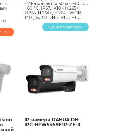
or с
- ИК-подсветка 60 м - –40 °C…
ным
+60 °C, IP67, IK10 - H.265+,
H.265, H.264+, H.264 - WDR
140 дБ, 3D DNR, BLC, HLC
чии
Цена по запросу
ИНУ
ision
IP-камера DAHUA DH-
с
IPC-HFW5459E1P-ZE-IL
тикой