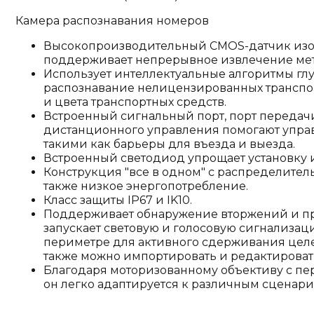
Камера распознавания номеров
Высокопроизводительный CMOS-датчик изо
поддерживает непрерывное извлечение мет
Использует интеллектуальные алгоритмы гл
распознавание нелицензированных транспорт
и цвета транспортных средств.
Встроенный сигнальный порт, порт передачи
дистанционного управления помогают упра
такими как барьеры для въезда и выезда.
Встроенный светодиод упрощает установку и
Конструкция "все в одном" с распределител
также низкое энергопотребление.
Класс защиты IP67 и IK10.
Поддерживает обнаружение вторжений и пр
запускает световую и голосовую сигнализа
периметре для активного сдерживания целе
также можно импортировать и редактироват
Благодаря моторизованному объективу с п
он легко адаптируется к различным сценари