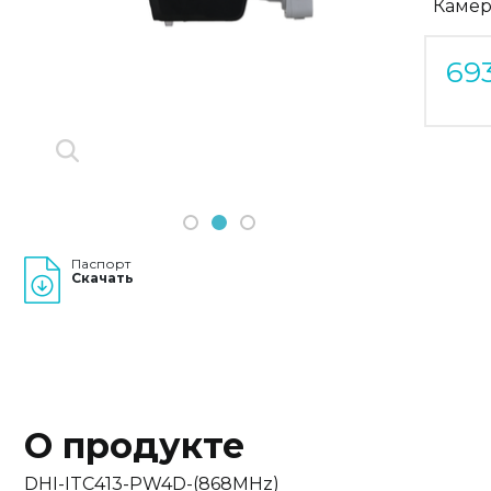
Камер
Previous
Next
69
1
2
3
Паспорт
Скачать
О продукте
DHI-ITC413-PW4D-(868MHz)