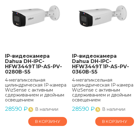
IP-видеокамера
IP-видеокамера
Dahua DH-IPC-
Dahua DH-IPC-
HFW3449T1P-AS-PV-
HFW3449T1P-AS-PV-
0280B-S5
0360B-S5
4-мегапиксельная
4-мегапиксельная
цилиндрическая IP-камера
цилиндрическая IP-камера
WizSense с активным
WizSense с активным
сдерживанием и двойным
сдерживанием и двойным
освещением
освещением
28590
₽
28590
₽
В наличии
В наличии
В КОРЗИНУ
В КОРЗИНУ