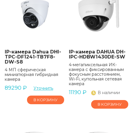
IP-камера Dahua DHI-
IP-камера DAHUA DH-
TPC-DF1241-TB7F8-
IPC-HDBW1430DE-SW
DW-S8
4-мегапиксельная ИК-
камера с фиксированным
4 МП сферическая
фокусным расстоянием,
миниатюрная гибридная
Wi-Fi, купольная сетевая
камера
камера
89290
₽
Уточнить
11190
₽
В наличии
В КОРЗИНУ
В КОРЗИНУ