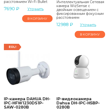
расстоянием Wi-Fi Bullet
Интеллектуальная Сетевая
камера WizSense с
7690
₽
Уточнить
двойным освещением с
фиксированным фокусным
расстоянием
В КОРЗИНУ
12988
₽
Уточнить
В КОРЗИНУ
EOL!
IP-камера DAHUA DH-
IP-видеокамера
IPC-HFW1230DS1P-
Dahua DH-IPC-H5BP-
SAW-0280B
0280B