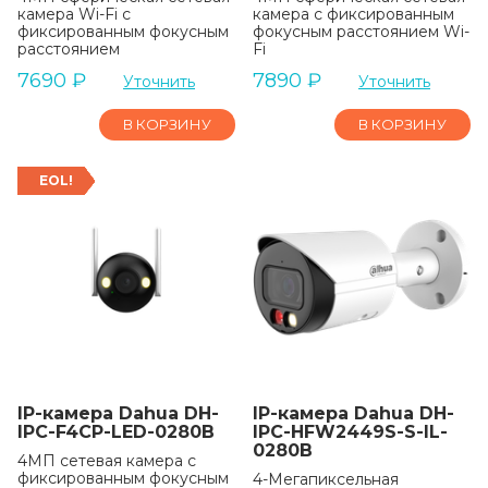
камера Wi-Fi с
камера с фиксированным
фиксированным фокусным
фокусным расстоянием Wi-
расстоянием
Fi
7690
₽
7890
₽
Уточнить
Уточнить
В КОРЗИНУ
В КОРЗИНУ
EOL!
IP-камера Dahua DH-
IP-камера Dahua DH-
IPC-F4CP-LED-0280B
IPC-HFW2449S-S-IL-
0280B
4МП сетевая камера с
фиксированным фокусным
4-Мегапиксельная