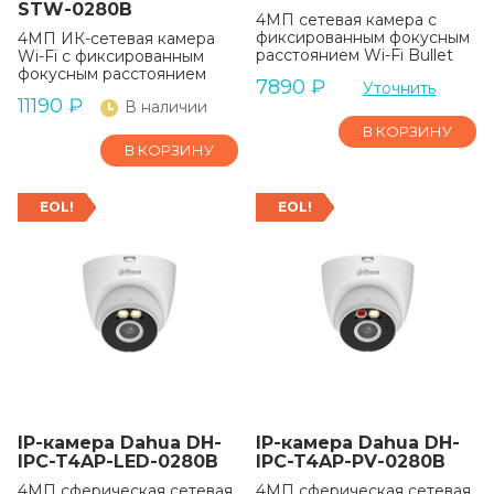
STW-0280B
4МП сетевая камера с
фиксированным фокусным
4МП ИК-сетевая камера
расстоянием Wi-Fi Bullet
Wi-Fi с фиксированным
фокусным расстоянием
7890
₽
Уточнить
11190
₽
В наличии
В КОРЗИНУ
В КОРЗИНУ
EOL!
EOL!
IP-камера Dahua DH-
IP-камера Dahua DH-
IPC-T4AP-LED-0280B
IPC-T4AP-PV-0280B
4МП сферическая сетевая
4МП сферическая сетевая