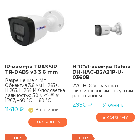
IP-камера TRASSIR
HDCVI-камера Dahua
TR-D4B5 v3 3,6 mm
DH-HAC-B2A21P-U-
0360B
Разрешение 4 Мп
Объектив 3.6 мм H.265+,
2VG HDCVI-камера с
H.265, H.264 ИК-подсветка
фиксированным фокусным
дальностью 30 м ⛅ ☔ ❄
расстоянием
IP67, –40 °C… +60 °C
2990
₽
Уточнить
11410
₽
В наличии
В КОРЗИНУ
В КОРЗИНУ
EOL!
EOL!