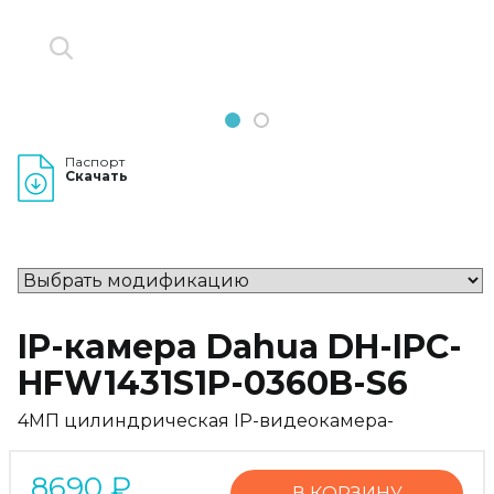
1
2
Паспорт
Скачать
IP-камера Dahua DH-IPC-
HFW1431S1P-0360B-S6
4МП цилиндрическая IP-видеокамера-
8690
₽
В КОРЗИНУ