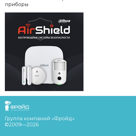
приборы
FreudGroup
Группа компаний «Фройд»
©2009—2026