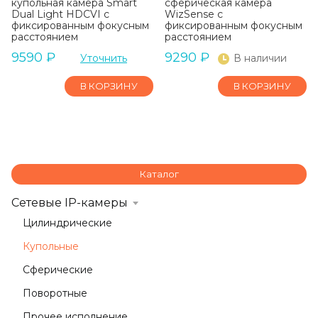
купольная камера Smart
сферическая камера
Dual Light HDCVI с
WizSense с
фиксированным фокусным
фиксированным фокусным
расстоянием
расстоянием
9590
₽
9290
₽
Уточнить
В наличии
В КОРЗИНУ
В КОРЗИНУ
Каталог
Сетевые IP-камеры
Цилиндрические
Купольные
Сферические
Поворотные
Прочее исполнение