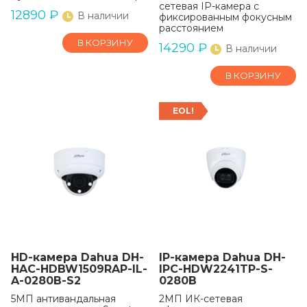
сетевая IP-камера с
12890
₽
В наличии
фиксированным фокусным
расстоянием
В КОРЗИНУ
14290
₽
В наличии
В КОРЗИНУ
EOL!
HD-камера Dahua DH-
IP-камера Dahua DH-
HAC-HDBW1509RAP-IL-
IPC-HDW2241TP-S-
A-0280B-S2
0280B
5МП антивандальная
2МП ИК-сетевая