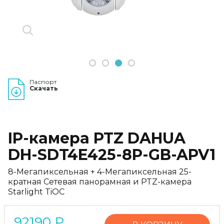
1
2
3
4
Паспорт
Скачать
IP-камера PTZ DAHUA
DH-SDT4E425-8P-GB-APV1
8-Мегапиксельная + 4-Мегапиксельная 25-
кратная Сетевая панорамная и PTZ-камера
Starlight TiOC
92190
₽