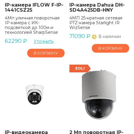
IP-камера IFLOW F-IP-
IP-камера Dahua DH-
1441CSZ25
SD4A425DB-HNY
4Мп уличная поворотная
4МП 25-кратная сетевая
IP-камера с ИК-
PTZ-камера Starlight IR
подсветкой до 100м и
WizSense
технологией SharpSense
71090
₽
В наличии
62290
₽
Уточнить
В КОРЗИНУ
В КОРЗИНУ
EOL!
IP-видеокамера
2 Мп поворотная IP-