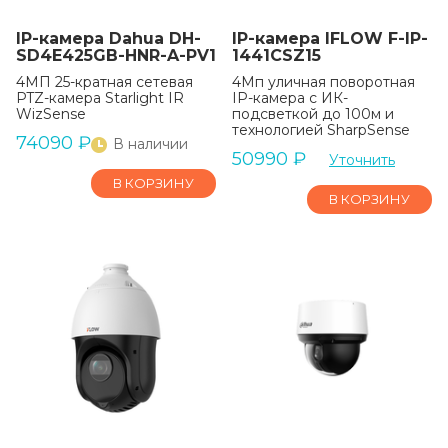
IP-камера Dahua DH-
IP-камера IFLOW F-IP-
SD4E425GB-HNR-A-PV1
1441CSZ15
4МП 25-кратная сетевая
4Мп уличная поворотная
PTZ-камера Starlight IR
IP-камера с ИК-
WizSense
подсветкой до 100м и
технологией SharpSense
74090
₽
В наличии
50990
₽
Уточнить
В КОРЗИНУ
В КОРЗИНУ