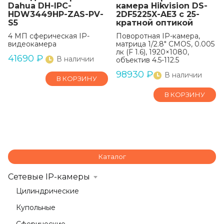
Dahua DH-IPC-
камера Hikvision DS-
HDW3449HP-ZAS-PV-
2DF5225X-AE3 с 25-
S5
кратной оптикой
4 МП сферическая IP-
Поворотная IP-камера,
видеокамера
матрица 1/2.8" CMOS, 0.005
лк (F 1.6), 1920×1080,
41690
₽
В наличии
объектив 4.5-112.5
98930
₽
В наличии
В КОРЗИНУ
В КОРЗИНУ
Каталог
Сетевые IP-камеры
Цилиндрические
Купольные