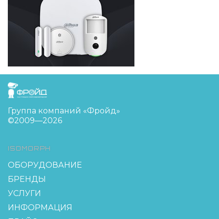
FreudGroup
Группа компаний «Фройд»
©2009—2026
ISOMORPH
ОБОРУДОВАНИЕ
БРЕНДЫ
УСЛУГИ
ИНФОРМАЦИЯ