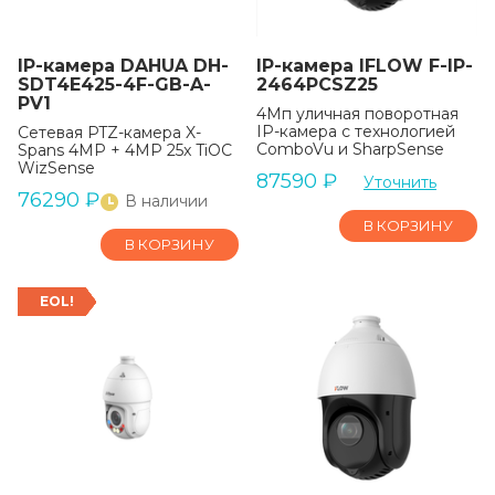
IP-камера DAHUA DH-
IP-камера IFLOW F-IP-
SDT4E425-4F-GB-A-
2464PCSZ25
PV1
4Мп уличная поворотная
IP-камера с технологией
Сетевая PTZ-камера X-
ComboVu и SharpSense
Spans 4MP + 4MP 25x TiOC
WizSense
87590
₽
Уточнить
76290
₽
В наличии
В КОРЗИНУ
В КОРЗИНУ
EOL!