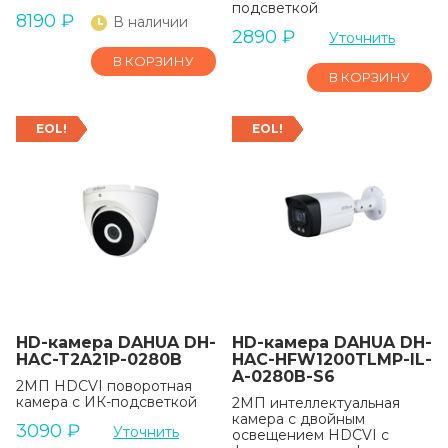
подсветкой
8190
₽
В наличии
2890
₽
Уточнить
В КОРЗИНУ
В КОРЗИНУ
EOL!
EOL!
HD-камера DAHUA DH-
HD-камера DAHUA DH-
HAC-T2A21P-0280B
HAC-HFW1200TLMP-IL-
A-0280B-S6
2MП HDCVI поворотная
камера с ИК-подсветкой
2МП интеллектуальная
камера с двойным
3090
₽
Уточнить
освещением HDCVI с