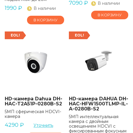
7090
₽
В наличии
1990
₽
В наличии
В КОРЗИНУ
В КОРЗИНУ
EOL!
EOL!
HD-камера Dahua DH-
HD-камера DAHUA DH-
HAC-T2A51P-0280B-S2
HAC-HFW1500TLMP-IL-
A-0280B-S2
5МП сферическая HDCVI-
камера
5МП интеллектуальная
камера с двойным
4290
₽
Уточнить
освещением HDCVI с
фиксированным фокусным