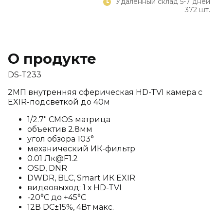
Удаленный склад 5-7 дней
372 шт.
О продукте
DS-T233
2МП внутренняя сферическая HD-TVI камера с
EXIR-подсветкой до 40м
1/2.7" CMOS матрица
объектив 2.8мм
угол обзора 103°
механический ИК-фильтр
0.01 Лк@F1.2
OSD, DNR
DWDR, BLC, Smart ИК EXIR
видеовыход: 1 х HD-TVI
-20°С до +45°С
12В DC±15%, 4Вт макс.