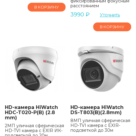
фиксированным фокусным
расстоянием
В КОРЗИНУ
3990
₽
Уточнить
В КОРЗИНУ
HD-камера HiWatch
HD-камера HiWatch
HDC-T020-P(B) (2.8
DS-T803(B)(2.8mm)
mm)
8МП уличная сферическая
HD-TVI камера с EXIR-
2МП уличная сферическая
подсветкой до 30м
HD-TVI камера с EXIR ИК-
подсветкой до 20м