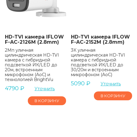
HD-TVI камера IFLOW
HD-TVI камера IFLOW
F-AC-2126M (2.8mm)
F-AC-2152M (2.8mm)
2Мп уличная
3К уличная
цилиндрическая HD-TVI
цилиндрическая HD-TVI
камера с гибридной
камера с гибридной
подсветкой ИК/LED до
подсветкой ИК/LED до
20м, встроенным
30/20м и встроенным
микрофоном (AoC) и
микрофоном (AoC)
технологией BrightVu
5090
₽
Уточнить
4790
₽
Уточнить
В КОРЗИНУ
В КОРЗИНУ