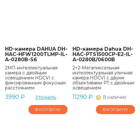
HD-камера DAHUA DH-
HD-камера Dahua DH-
HAC-HFW1200TLMP-IL-
HAC-PTS1500CP-E2-IL-
A-0280B-S6
A-0280B/0600B
2МП интеллектуальная
2+2-Мегапиксельная
камера с двойным
интеллектуальная уличная
освещением HDCVI с
камера HDCVI с двумя
фиксированным фокусным
объективами PT с двойным
расстоянием
освещением
3990
₽
11290
₽
Уточнить
В наличии
В КОРЗИНУ
В КОРЗИНУ