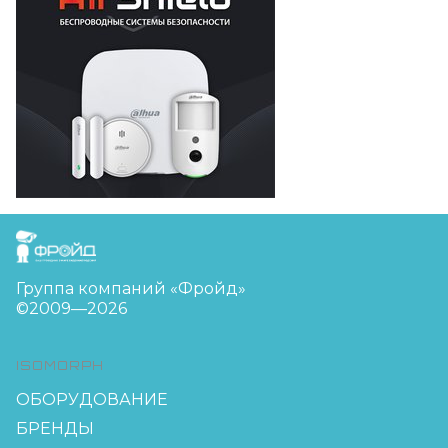
FreudGroup
Группа компаний «Фройд»
©2009—2026
ISOMORPH
ОБОРУДОВАНИЕ
БРЕНДЫ