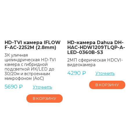
HD-TVI камера IFLOW
HD-камера Dahua DH-
F-AC-2252M (2.8mm)
HAC-HDW1209TLQP-A-
LED-0360B-S3
3К уличная
цилиндрическая HD-TVI
2МП сферическая HDCVI-
камера с гибридной
видеокамера
подсветкой ИК/LED до
4290
₽
Уточнить
30/20м и встроенным
микрофоном (AoC)
В КОРЗИНУ
5690
₽
Уточнить
В КОРЗИНУ
EOL!