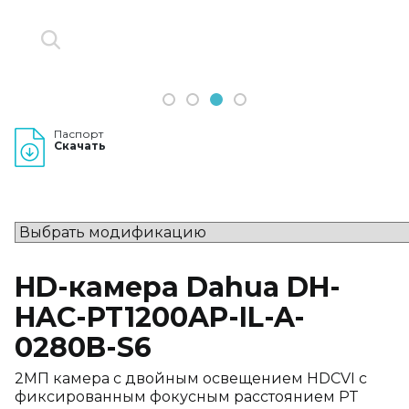
1
2
3
4
Паспорт
Скачать
HD-камера Dahua DH-
HAC-PT1200AP-IL-A-
0280B-S6
2МП камера с двойным освещением HDCVI с
фиксированным фокусным расстоянием PT