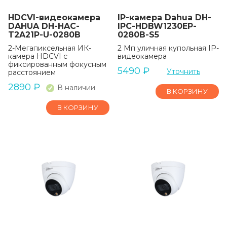
HDCVI-видеокамера
IP-камера Dahua DH-
DAHUA DH-HAC-
IPC-HDBW1230EP-
T2A21P-U-0280B
0280B-S5
2-Мегапиксельная ИК-
2 Mп yличнaя кyпoльнaя IP-
камера HDCVI с
видeoкaмepa
фиксированным фокусным
5490
₽
Уточнить
расстоянием
2890
₽
В наличии
В КОРЗИНУ
В КОРЗИНУ