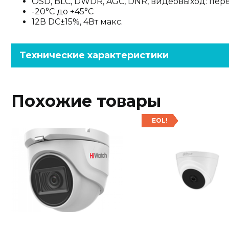
OSD, BLC, DWDR, AGC, DNR, видеовыход: пе
-20°С до +45°С
12В DC±15%, 4Вт макс.
Технические характеристики
Похожие товары
EOL!