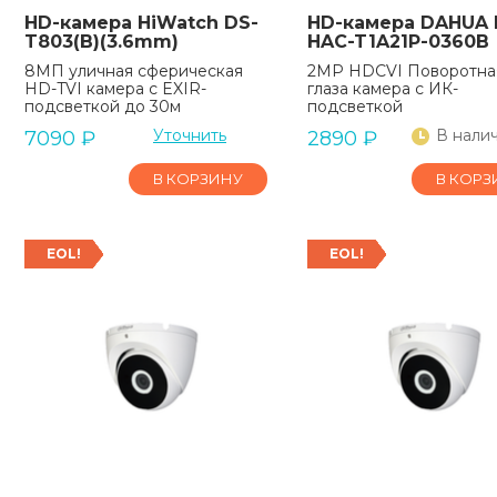
HD-камера HiWatch DS-
HD-камера DAHUA 
T803(B)(3.6mm)
HAC-T1A21P-0360B
8МП уличная сферическая
2MP HDCVI Поворотна
HD-TVI камера с EXIR-
глаза камера с ИК-
подсветкой до 30м
подсветкой
Уточнить
В нали
7090
₽
2890
₽
В КОРЗИНУ
В КОРЗ
EOL!
EOL!