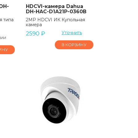
DH-
HDCVI-камера Dahua
DH-HAC-D1A21P-0360B
я типа
2MP HDCVI ИК Купольная
камера
Уточнить
2590
₽
чии
В КОРЗИНУ
ИНУ