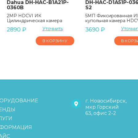
Dahua DH-HAC-B1A21P-
DH-HAC-D1A51P-03
0360B
S2
2MP HDCVI ИК
5МП Фиксированная И
Цилиндрическая камера
купольная камера HDC
Уточнить
Уточни
2890
₽
3690
₽
В КОРЗИНУ
В КОРЗ
ОРУДОВАНИЕ
г. Новосибирск,
мкр Горский
ЕНДЫ
63, офис 2-2
ЛУГИ
ФОРМАЦИЯ
АЙС