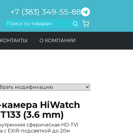
+7 (383) 349-55-88
Найти
КОНТАКТЫ
О КОМПАНИИ
-камера HiWatch
T133 (3.6 mm)
нутренняя сферическая HD-TVI
а с EXIR-подсветкой до 20м