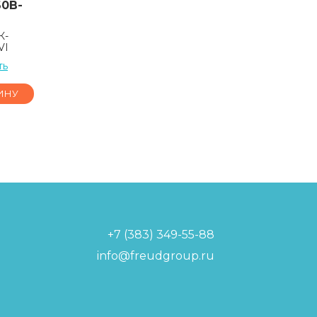
60B-
К-
VI
ть
ИНУ
+7 (383) 349-55-88
info@freudgroup.ru