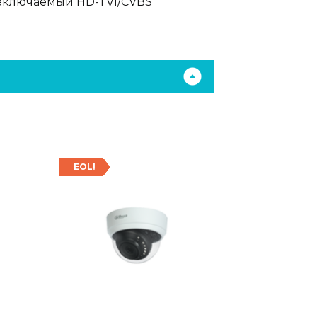
реключаемый HD-TVI/CVBS
EOL!