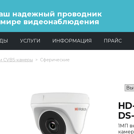
аш надежный проводник
 мире видеонаблюдения
НДЫ
УСЛУГИ
ИНФОРМАЦИЯ
ПРАЙС
и CVBS-камеры
Сферические
HD
DS-
1МП в
камер