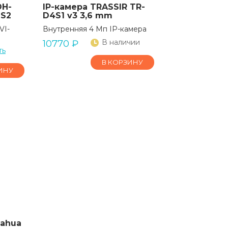
DH-
IP-камера TRASSIR TR-
-S2
D4S1 v3 3,6 mm
VI-
Внутренняя 4 Мп IP-камера
В наличии
10770
₽
ть
В КОРЗИНУ
ИНУ
ahua