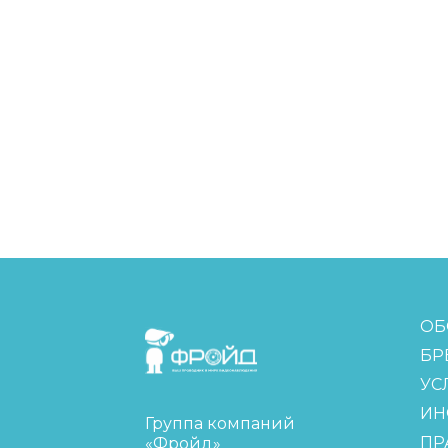
FreudGroup
ОБ
БР
УС
ИН
Группа компаний
ПР
«Фройд»