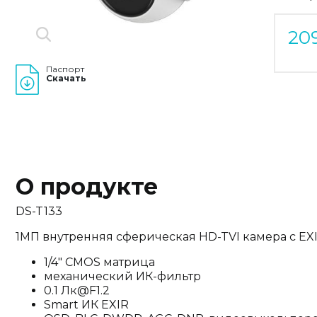
20
Паспорт
Скачать
О продукте
DS-T133
1МП внутренняя сферическая HD-TVI камера с EX
1/4" CMOS матрица
механический ИК-фильтр
0.1 Лк@F1.2
Smart ИК EXIR