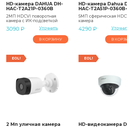
HD-камера DAHUA DH-
HD-камера Dahua 
HAC-T2A21P-0360B
HAC-T2A51P-0360B
2MП HDCVI поворотная
5МП сферическая HDC
камера с ИК-подсветкой
камера
Уточнить
Уточни
3090
₽
4290
₽
В КОРЗИНУ
В КОРЗ
EOL!
EOL!
2 Мп уличная камера
HD-видеокамера D