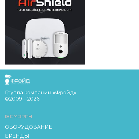
FreudGroup
Группа компаний «Фройд»
©2009—2026
ISOMORPH
ОБОРУДОВАНИЕ
БРЕНДЫ