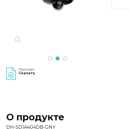
Previous
Next
1
2
3
Паспорт
Скачать
О продукте
DH-SD1A404DB-GNY