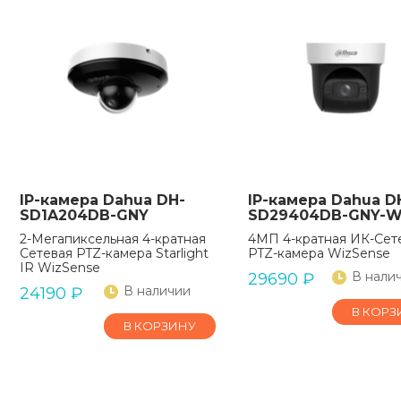
IP-камера Dahua DH-
IP-камера Dahua D
SD1A204DB-GNY
SD29404DB-GNY-
2-Мегапиксельная 4-кратная
4МП 4-кратная ИК-Сет
Сетевая PTZ-камера Starlight
PTZ-камера WizSense
IR WizSense
В нали
29690
₽
В наличии
24190
₽
В КОРЗ
В КОРЗИНУ