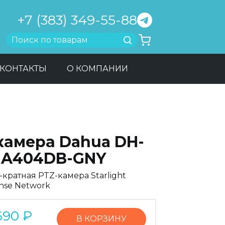
+7 (383) 349-55-88
Найти
КОНТАКТЫ
О КОМПАНИИ
-камера Dahua DH-
1A404DB-GNY
-кратная PTZ-камера Starlight
nse Network
690
₽
В КОРЗИНУ