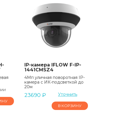
H-
IP-камера IFLOW F-IP-
W
1441CMSZ4
евая
4Мп уличная поворотная IP-
камера c ИК-подсветкой до
20м
чии
Уточнить
23690
₽
ИНУ
В КОРЗИНУ