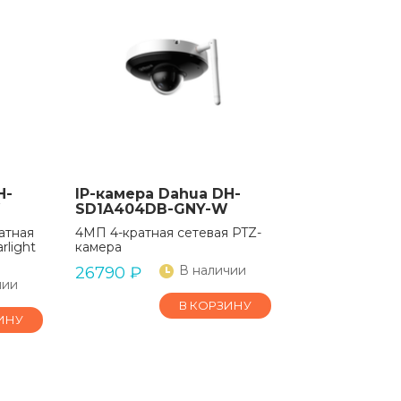
H-
IP-камера Dahua DH-
W
SD1A404DB-GNY-W
атная
4МП 4-кратная сетевая PTZ-
rlight
камера
В наличии
26790
₽
чии
В КОРЗИНУ
ИНУ