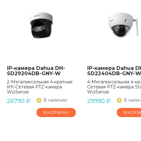
IP-камера Dahua DH-
IP-камера Dahua D
SD29204DB-GNY-W
SD22404DB-GNY-
2-Мегапиксельная 4-кратная
4-Мегапиксельная 4-кр
ИК-Сетевая PTZ-камера
Сетевая PTZ-камера Sta
WizSense
WizSense
В наличии
В нали
26790
₽
29990
₽
В КОРЗИНУ
В КОРЗ