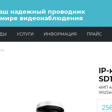
аш надежный проводник
 мире видеонаблюдения
НДЫ
УСЛУГИ
ИНФОРМАЦИЯ
ПРАЙС
еры
IP
SD
4МП 4
WizSe
25