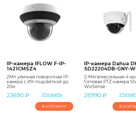
IP-камера IFLOW F-IP-
IP-камера Dahua D
1421CMSZ4
SD22204DB-GNY-W
2Мп уличная поворотная IP-
2-Мегапиксельная 4-кр
камера c ИК-подсветкой до
Сетевая PTZ-камера Sta
20м
WizSense
Уточнить
Уточни
23690
₽
26990
₽
В КОРЗИНУ
В КОРЗ