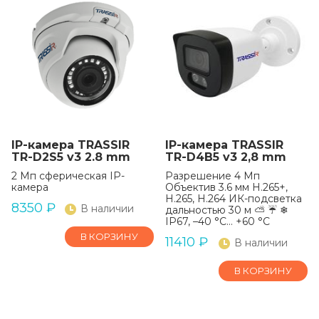
IP-камера TRASSIR
IP-камера TRASSIR
TR-D2S5 v3 2.8 mm
TR-D4B5 v3 2,8 mm
2 Мп сферическая IP-
Разрешение 4 Мп
камера
Объектив 3.6 мм H.265+,
H.265, H.264 ИК-подсветка
8350
₽
В наличии
дальностью 30 м ⛅ ☔ ❄
IP67, –40 °C… +60 °C
В КОРЗИНУ
11410
₽
В наличии
В КОРЗИНУ