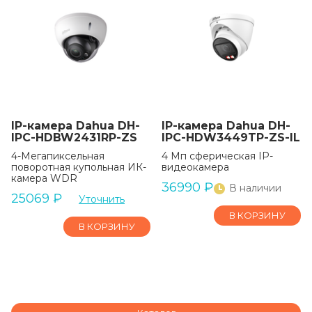
IP-камера Dahua DH-
IP-камера Dahua DH-
IPC-HDBW2431RP-ZS
IPC-HDW3449TP-ZS-IL
4-Мегапиксельная
4 Мп сферическая IP-
поворотная купольная ИК-
видеокамера
камера WDR
36990
₽
В наличии
25069
₽
Уточнить
В КОРЗИНУ
В КОРЗИНУ