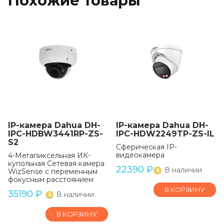
Похожие товары
IP-камера Dahua DH-
IP-камера Dahua DH-
IPC-HDBW3441RP-ZS-
IPC-HDW2249TP-ZS-IL
S2
Сферическая IP-
видеокамера
4-Мегапиксельная ИК-
купольная Сетевая камера
22390
₽
В наличии
WizSense с переменным
фокусным расстоянием
В КОРЗИНУ
35190
₽
В наличии
В КОРЗИНУ