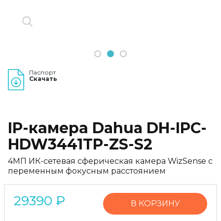
1
2
3
Паспорт
Скачать
IP-камера Dahua DH-IPC-
HDW3441TP-ZS-S2
4МП ИК-сетевая сферическая камера WizSense с
переменным фокусным расстоянием
29390
₽
В КОРЗИНУ