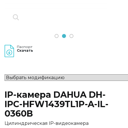
1
2
3
Паспорт
Скачать
IP-камера DAHUA DH-
IPC-HFW1439TL1P-A-IL-
0360B
Цилиндрическая IP-видеокамера