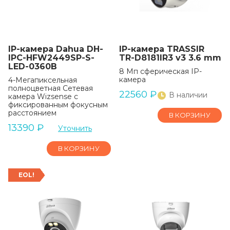
IP-камера Dahua DH-
IP-камера TRASSIR
IPC-HFW2449SP-S-
TR-D8181IR3 v3 3.6 mm
LED-0360B
8 Мп сферическая IP-
камера
4-Мегапиксельная
полноцветная Сетевая
22560
₽
В наличии
камера Wizsense с
фиксированным фокусным
расстоянием
В КОРЗИНУ
13390
₽
Уточнить
В КОРЗИНУ
EOL!