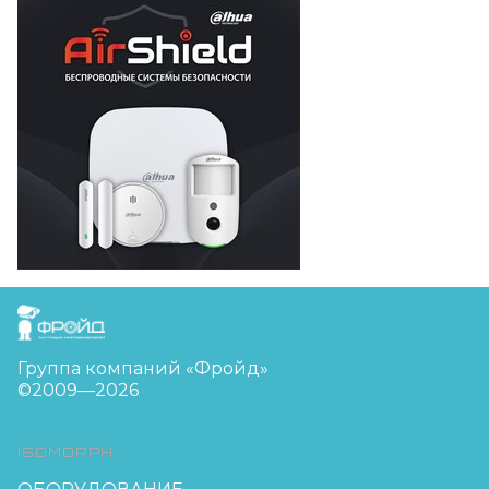
FreudGroup
Группа компаний «Фройд»
©2009—2026
ISOMORPH