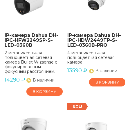
IP-камера Dahua DH-
IP-камера Dahua DH-
IPC-HFW2249SP-S-
IPC-HDW2449TP-S-
LED-0360B
LED-0360B-PRO
2-мегапиксельная
4-мегапиксельная
полноцветная сетевая
полноцветная сетевая
камера Bullet Wizsense с
камера
фокусированным
13590
₽
В наличии
фокусным расстоянием.
14290
₽
В наличии
В КОРЗИНУ
В КОРЗИНУ
EOL!