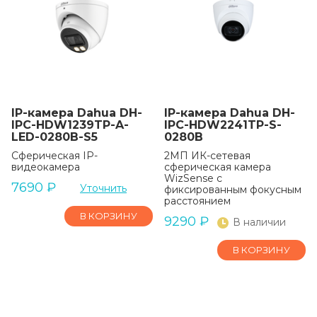
IP-камера Dahua DH-
IP-камера Dahua DH-
IPC-HDW1239TP-A-
IPC-HDW2241TP-S-
LED-0280B-S5
0280B
Сферическая IP-
2МП ИК-сетевая
видеокамера
сферическая камера
WizSense с
7690
₽
Уточнить
фиксированным фокусным
расстоянием
В КОРЗИНУ
9290
₽
В наличии
В КОРЗИНУ