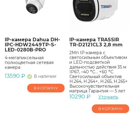
IP-камера Dahua DH-
IP-камера TRASSIR
IPC-HDW2449TP-S-
TR-D2121CL3 2,8 mm
LED-0280B-PRO
2Мп IP-камера с
светосильным объективом
4-мегапиксельная
и LED-подсветкой
полноцветная сетевая
дальностью действия 35 м
камера
IP67, –40 °C… +60 °C
13590
₽
В наличии
Светосильный объектив
H.264, H.264+, H.265, H.265+
Высокочувствительная
В КОРЗИНУ
матрица Гарантия — 5 лет
10290
₽
Уточнить
В КОРЗИНУ