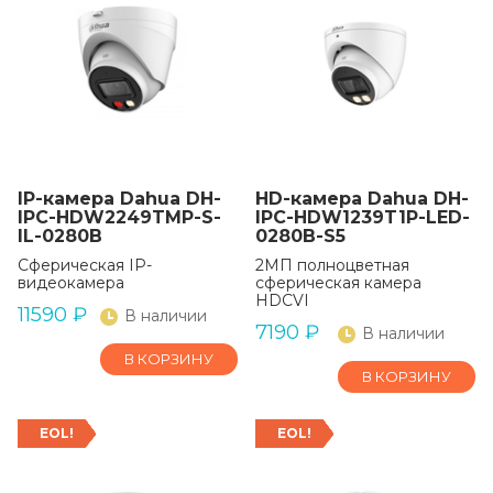
IP-камера Dahua DH-
HD-камера Dahua DH-
IPC-HDW2249TMP-S-
IPC-HDW1239T1P-LED-
IL-0280B
0280B-S5
Сферическая IP-
2МП полноцветная
видеокамера
сферическая камера
HDCVI
11590
₽
В наличии
7190
₽
В наличии
В КОРЗИНУ
В КОРЗИНУ
EOL!
EOL!