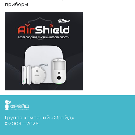
приборы
FreudGroup
Группа компаний «Фройд»
©2009—2026