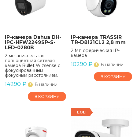
IP-камера Dahua DH-
IP-камера TRASSIR
IPC-HFW2249SP-S-
TR-D8121CL2 2,8 mm
LED-0280B
2 Мп сферическая IP-
камера
2-мегапиксельная
полноцветная сетевая
10290
₽
В наличии
камера Bullet Wizsense с
фокусированным
фокусным расстоянием.
В КОРЗИНУ
14290
₽
В наличии
В КОРЗИНУ
EOL!