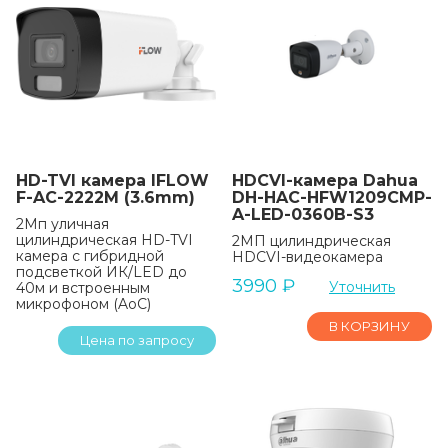
HD-TVI камера IFLOW
HDCVI-камера Dahua
F-AC-2222M (3.6mm)
DH-HAC-HFW1209CMP-
A-LED-0360B-S3
2Мп уличная
цилиндрическая HD-TVI
2МП цилиндрическая
камера с гибридной
HDCVI-видеокамера
подсветкой ИК/LED до
3990
₽
Уточнить
40м и встроенным
микрофоном (AoC)
В КОРЗИНУ
Цена по запросу