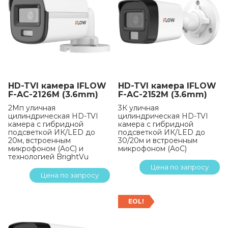
HD-TVI камера IFLOW
HD-TVI камера IFLOW
F-AC-2126M (3.6mm)
F-AC-2152M (3.6mm)
2Мп уличная
3К уличная
цилиндрическая HD-TVI
цилиндрическая HD-TVI
камера с гибридной
камера с гибридной
подсветкой ИК/LED до
подсветкой ИК/LED до
20м, встроенным
30/20м и встроенным
микрофоном (AoC) и
микрофоном (AoC)
технологией BrightVu
Цена по запросу
Цена по запросу
EOL!