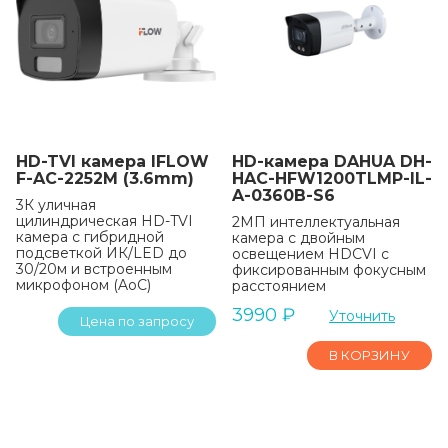
HD-TVI камера IFLOW
HD-камера DAHUA DH-
F-AC-2252M (3.6mm)
HAC-HFW1200TLMP-IL-
A-0360B-S6
3К уличная
цилиндрическая HD-TVI
2МП интеллектуальная
камера с гибридной
камера с двойным
подсветкой ИК/LED до
освещением HDCVI с
30/20м и встроенным
фиксированным фокусным
микрофоном (AoC)
расстоянием
3990
₽
Уточнить
Цена по запросу
В КОРЗИНУ