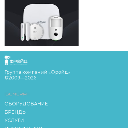
FreudGroup
Группа компаний «Фройд»
©2009—2026
ISOMORPH
ОБОРУДОВАНИЕ
БРЕНДЫ
УСЛУГИ