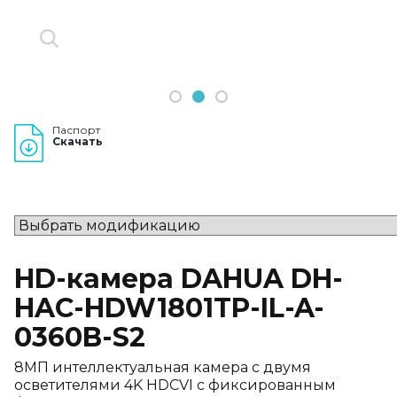
1
2
3
Паспорт
Скачать
HD-камера DAHUA DH-
HAC-HDW1801TP-IL-A-
0360B-S2
8МП интеллектуальная камера с двумя
осветителями 4K HDCVI с фиксированным