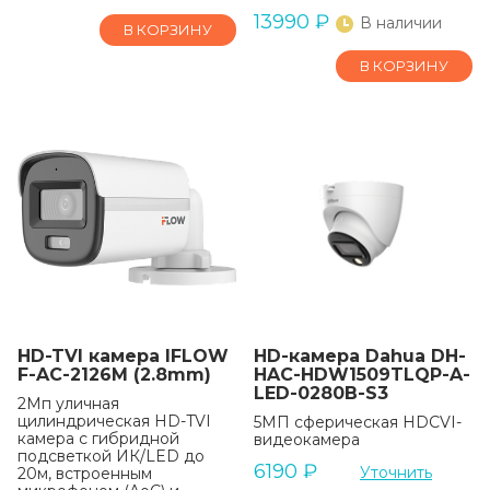
13990
₽
В наличии
В КОРЗИНУ
В КОРЗИНУ
HD-TVI камера IFLOW
HD-камера Dahua DH-
F-AC-2126M (2.8mm)
HAC-HDW1509TLQP-A-
LED-0280B-S3
2Мп уличная
цилиндрическая HD-TVI
5МП сферическая HDCVI-
камера с гибридной
видеокамера
подсветкой ИК/LED до
6190
₽
Уточнить
20м, встроенным