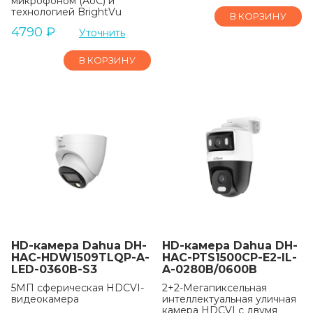
микрофоном (AoC) и
технологией BrightVu
В КОРЗИНУ
4790
₽
Уточнить
В КОРЗИНУ
HD-камера Dahua DH-
HD-камера Dahua DH-
HAC-HDW1509TLQP-A-
HAC-PTS1500CP-E2-IL-
LED-0360B-S3
A-0280B/0600B
5МП сферическая HDCVI-
2+2-Мегапиксельная
видеокамера
интеллектуальная уличная
камера HDCVI с двумя