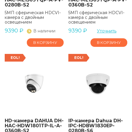
0280B-S2
0360B-S2
5МП сферическая HDCVI-
5МП сферическая HDCVI-
камера с двойным
камера с двойным
освещением
освещением
9390
₽
9390
₽
В наличии
Уточнить
В КОРЗИНУ
В КОРЗИНУ
EOL!
EOL!
HD-камера DAHUA DH-
IP-камера Dahua DH-
HAC-HDW1801TP-IL-A-
IPC-HDBW1830EP-
0360B-S2
0280B-S6