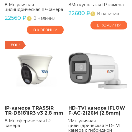
8 Мп уличная
8Мп купольная IP-камера
цилиндрическая IP-камера
22680
₽
В наличии
22560
₽
В наличии
В КОРЗИНУ
В КОРЗИНУ
EOL!
IP-камера TRASSIR
HD-TVI камера IFLOW
TR-D8181IR3 v3 2,8 mm
F-AC-2126M (2.8mm)
8 Мп сферическая IP-
2Мп уличная
камера
цилиндрическая HD-TVI
камера с гибридной