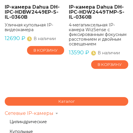
IP-камера Dahua DH-
IP-камера Dahua DH-
IPC-HDBW2449EP-S-
IPC-HDW2449TMP-S-
IL-0360B
IL-0360B
Уличная купольная IP-
4-мегапиксельная IP-
видеокамера
камера WizSense с
фиксированным фокусным
12690
₽
В наличии
расстоянием и двойным
освещением
В КОРЗИНУ
13590
₽
В наличии
В КОРЗИНУ
Каталог
Сетевые IP-камеры
Цилиндрические
Купольные