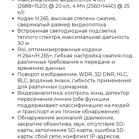
(2688×1520) @ 20 к/с, 4 Мп (2560×1440) @ 25
к/с
Кодек H.265, высокая степень сжатия,
сверхмалый размер видеопотока
Встроенная светодиодная подсветка
теплого спектра, максимальная дальность
30 м
RoI, оптимизированные кодеки
H.264+/H.265+, гибкая настройка сжатия под
различные требования к передаче и
хранению данных
Поворот изображения, WDR, 3D DNR, HLC,
BLC, водяные знаки, гибкость применения
для различных сценариев
Видеоаналитика: контроль зоны, детектор
пересечения линии (обе функции
поддерживают классификацию на людей
и транспорт и их точное обнаружение)
Обнаружение аномалий (движение,
закрытие объектива, звук; отсутствие SD-
карты, заполнение SD-карты, ошибка SD-
карты; сбой сети, конфликт IP-адресов,