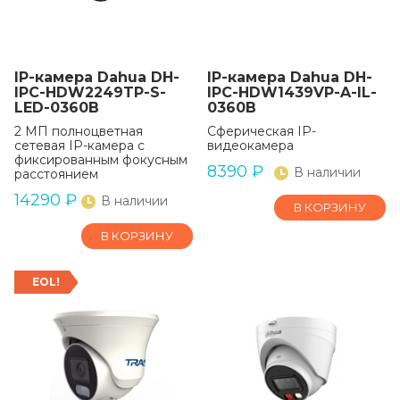
IP-камера Dahua DH-
IP-камера Dahua DH-
IPC-HDW2249TP-S-
IPC-HDW1439VP-A-IL-
LED-0360B
0360B
2 МП полноцветная
Сферическая IP-
сетевая IP-камера с
видеокамера
фиксированным фокусным
8390
₽
В наличии
расстоянием
14290
₽
В наличии
В КОРЗИНУ
В КОРЗИНУ
EOL!