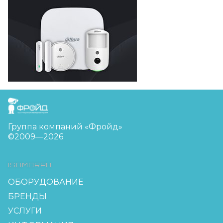
FreudGroup
Группа компаний «Фройд»
©2009—2026
ISOMORPH
ОБОРУДОВАНИЕ
БРЕНДЫ
УСЛУГИ