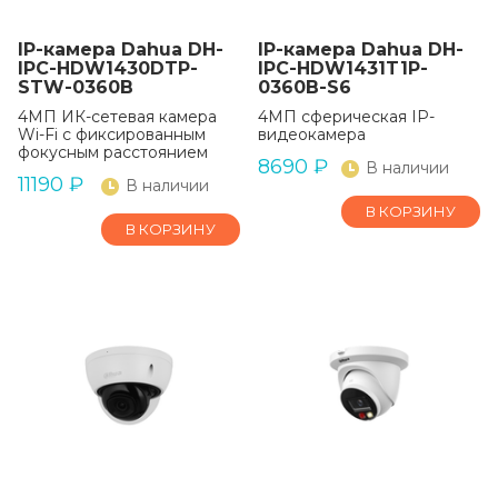
IP-камера Dahua DH-
IP-камера Dahua DH-
IPC-HDW1430DTP-
IPC-HDW1431T1P-
STW-0360B
0360B-S6
4МП ИК-сетевая камера
4МП сферическая IP-
Wi-Fi с фиксированным
видеокамера
фокусным расстоянием
8690
₽
В наличии
11190
₽
В наличии
В КОРЗИНУ
В КОРЗИНУ