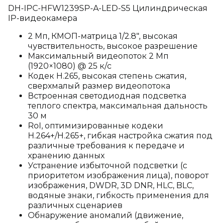
DH-IPC-HFW1239SP-A-LED-S5 Цилиндрическая
IP-видеокамера
2 Мп, КМОП-матрица 1/2.8", высокая
чувствительность, высокое разрешение
Максимальный видеопоток 2 Мп
(1920×1080) @ 25 к/с
Кодек H.265, высокая степень сжатия,
сверхмалый размер видеопотока
Встроенная светодиодная подсветка
теплого спектра, максимальная дальность
30 м
RoI, оптимизированные кодеки
H.264+/H.265+, гибкая настройка сжатия под
различные требования к передаче и
хранению данных
Устранение избыточной подсветки (с
приоритетом изображения лица), поворот
изображения, DWDR, 3D DNR, HLC, BLC,
водяные знаки, гибкость применения для
различных сценариев
Обнаружение аномалий (движение,