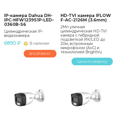
IP-камера Dahua DH-
HD-TVI камера IFLOW
IPC-HFW1239S1P-LED-
F-AC-2126M (3.6mm)
0360B-S6
2Мп уличная
цилиндрическая HD-TVI
Цилиндрическая IP-
камера с гибридной
видеокамера
подсветкой ИК/LED до
6890
₽
В наличии
20м, встроенным
микрофоном (AoC) и
технологией BrightVu
В КОРЗИНУ
Цена по запросу