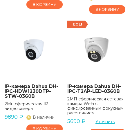
В КОРЗИНУ
В КОРЗИНУ
EOL!
IP-камера Dahua DH-
IP-камера Dahua DH-
IPC-HDW1230DTP-
IPC-T2AP-LED-0360B
STW-0360B
2МП сферическая сетевая
камера Wi-Fi с
2Мп сферическая IP-
фиксированным фокусным
видеокамера
расстоянием
9890
₽
В наличии
5690
₽
Уточнить
В КОРЗИНУ