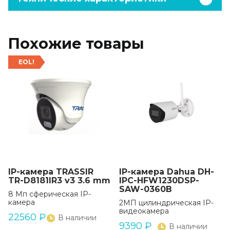
Похожие товары
EOL!
IP-камера TRASSIR
IP-камера Dahua DH-
TR-D8181IR3 v3 3.6 mm
IPC-HFW1230DSP-
SAW-0360B
8 Мп сферическая IP-
камера
2МП цилиндрическая IP-
видеокамера
22560
₽
В наличии
9390
₽
В наличии