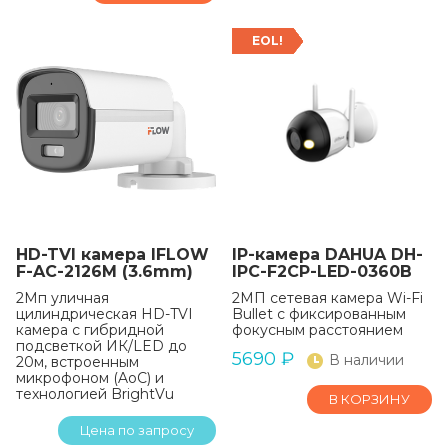
EOL!
HD-TVI камера IFLOW
IP-камера DAHUA DH-
F-AC-2126M (3.6mm)
IPC-F2CP-LED-0360B
2Мп уличная
2МП сетевая камера Wi-Fi
цилиндрическая HD-TVI
Bullet с фиксированным
камера с гибридной
фокусным расстоянием
подсветкой ИК/LED до
5690
₽
В наличии
20м, встроенным
микрофоном (AoC) и
технологией BrightVu
В КОРЗИНУ
Цена по запросу