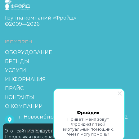
FreudGroup
Группа компаний «Фройд»
©2009—2026
ISOMORPH
ОБОРУДОВАНИЕ
БРЕНДЫ
УСЛУГИ
ИНФОРМАЦИЯ
ПРАЙС
КОНТАКТЫ
О КОМПАНИИ
Фройдик
г. Новосибирск, мкр Горский 63, офис 2-2
Привет! меня зовут
Фройдик! я твой
виртуальный помощник!
Этот сайт использует Cookie
+7 (383) 349-55-88
Чем я могу помочь?
Продолжая пользование сайтом,