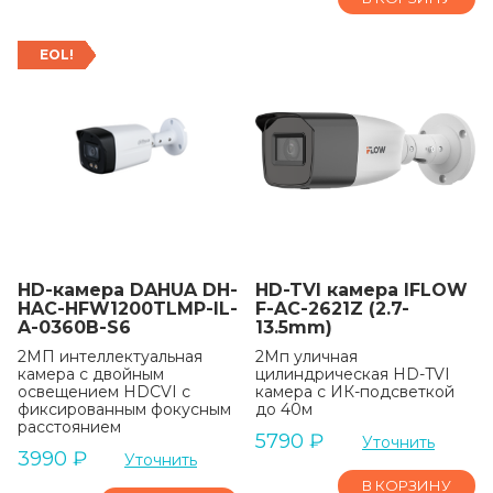
EOL!
HD-камера DAHUA DH-
HD-TVI камера IFLOW
HAC-HFW1200TLMP-IL-
F-AC-2621Z (2.7-
A-0360B-S6
13.5mm)
2МП интеллектуальная
2Мп уличная
камера с двойным
цилиндрическая HD-TVI
освещением HDCVI с
камера с ИК-подсветкой
фиксированным фокусным
до 40м
расстоянием
5790
₽
Уточнить
3990
₽
Уточнить
В КОРЗИНУ