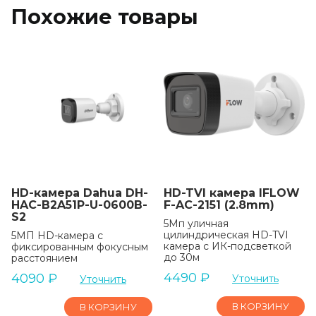
Похожие товары
HD-камера Dahua DH-
HD-TVI камера IFLOW
HAC-B2A51P-U-0600B-
F-AC-2151 (2.8mm)
S2
5Мп уличная
цилиндрическая HD-TVI
5МП HD-камера с
камера с ИК-подсветкой
фиксированным фокусным
до 30м
расстоянием
4490
₽
4090
₽
Уточнить
Уточнить
В КОРЗИНУ
В КОРЗИНУ