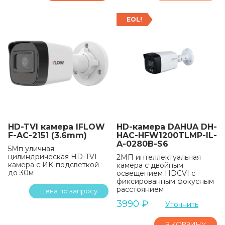
EOL!
HD-TVI камера IFLOW
HD-камера DAHUA DH-
F-AC-2151 (3.6mm)
HAC-HFW1200TLMP-IL-
A-0280B-S6
5Мп уличная
цилиндрическая HD-TVI
2МП интеллектуальная
камера с ИК-подсветкой
камера с двойным
до 30м
освещением HDCVI с
фиксированным фокусным
расстоянием
Цена по запросу
3990
₽
Уточнить
В КОРЗИНУ