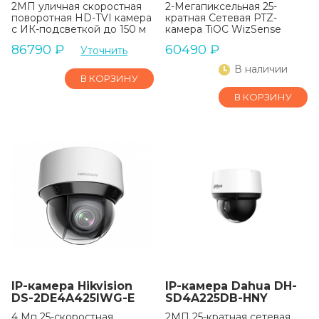
2МП уличная скоростная
2-Мегапиксельная 25-
поворотная HD-TVI камера
кратная Сетевая PTZ-
с ИК-подсветкой до 150 м
камера TiOC WizSense
86790
₽
60490
₽
Уточнить
В наличии
В КОРЗИНУ
В КОРЗИНУ
IP-камера Hikvision
IP-камера Dahua DH-
DS-2DE4A425IWG-E
SD4A225DB-HNY
4 Мп 25-скоростная
2МП 25-кратная сетевая