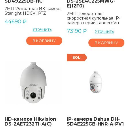
SD49225DB-HC
DS-2SE4C225MWG-
E(12F0)
2МП 25-кратная ИК-камера
Starlight HDCVI PTZ
2МП поворотная
скоростная купольная IP-
44690
₽
камера серии TandemVu
Уточнить
73190
₽
Уточнить
В КОРЗИНУ
В КОРЗИНУ
EOL!
HD-камера Hikvision
IP-камера Dahua DH-
DS-2AE7232TI-A(C)
SD4E225GB-HNR-A-PV1