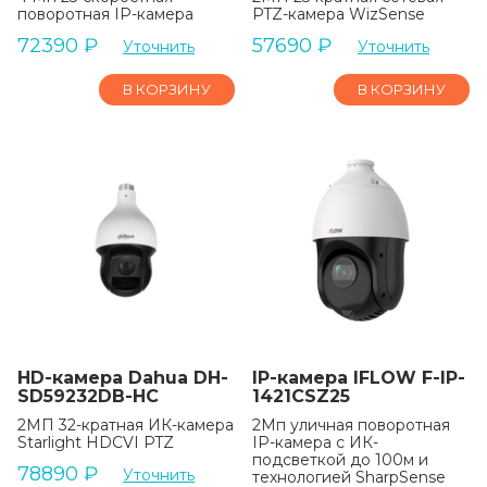
поворотная IP-камера
PTZ-камера WizSense
72390
₽
57690
₽
Уточнить
Уточнить
В КОРЗИНУ
В КОРЗИНУ
HD-камера Dahua DH-
IP-камера IFLOW F-IP-
SD59232DB-HC
1421CSZ25
2МП 32-кратная ИК-камера
2Мп уличная поворотная
Starlight HDCVI PTZ
IP-камера с ИК-
подсветкой до 100м и
78890
₽
Уточнить
технологией SharpSense