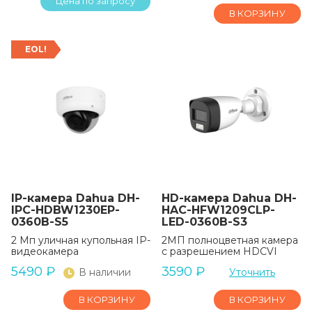
Цена по запросу
В КОРЗИНУ
EOL!
IP-камера Dahua DH-
HD-камера Dahua DH-
IPC-HDBW1230EP-
HAC-HFW1209CLP-
0360B-S5
LED-0360B-S3
2 Mп yличнaя кyпoльнaя IP-
2МП полноцветная камера
видeoкaмepa
с разрешением HDCVI
5490
₽
3590
₽
В наличии
Уточнить
В КОРЗИНУ
В КОРЗИНУ