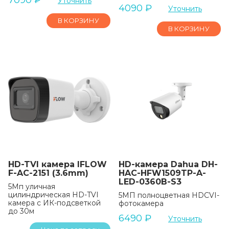
7090
₽
Уточнить
4090
₽
Уточнить
В КОРЗИНУ
В КОРЗИНУ
HD-TVI камера IFLOW
HD-камера Dahua DH-
F-AC-2151 (3.6mm)
HAC-HFW1509TP-A-
LED-0360B-S3
5Мп уличная
цилиндрическая HD-TVI
5МП полноцветная HDCVI-
камера с ИК-подсветкой
фотокамера
до 30м
6490
₽
Уточнить