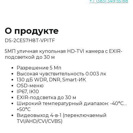
+7 (383) 349-55-88
О продукте
DS-2CE57H8T-VPITF
5МП уличная купольная HD-TVI камера с EXIR-
подсветкой до 30 м
Разрешение 5 Мп
Высокая чувствительность 0.003 лк
130 дБ WDR, DNR, Smart-ИК
OSD-меню
IP67, IK10
EXIR-подсветка до 30 м
Широкий температурный диапазон: -40°C…
+50°C
Видеовыход 4-в-1 (переключаемый
TVI/AHD/CVI/CVBS)