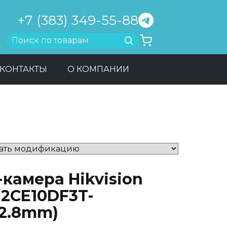
+7 (383) 349-55-88
Найти
КОНТАКТЫ
О КОМПАНИИ
камера Hikvision
-2CE10DF3T-
(2.8mm)