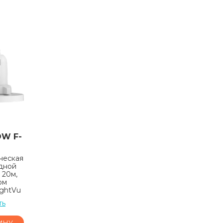
OW F-
ческая
идной
 20м,
ом
ightVu
ть
ИНУ