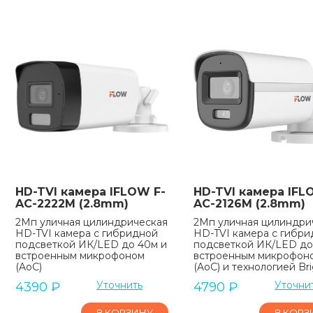
HD-TVI камера IFLOW F-
HD-TVI камера IFL
AC-2222M (2.8mm)
AC-2126M (2.8mm)
2Мп уличная цилиндрическая
2Мп уличная цилиндри
HD-TVI камера с гибридной
HD-TVI камера с гибр
подсветкой ИК/LED до 40м и
подсветкой ИК/LED до
встроенным микрофоном
встроенным микрофон
(AoC)
(AoC) и технологией Br
Уточнить
Уточни
4390
₽
4790
₽
В КОРЗИНУ
В КОРЗ