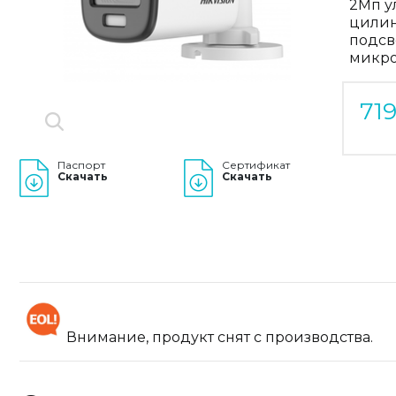
2Мп у
цилин
подсв
микро
71
Паспорт
Сертификат
Скачать
Скачать
Внимание, продукт снят с производства.