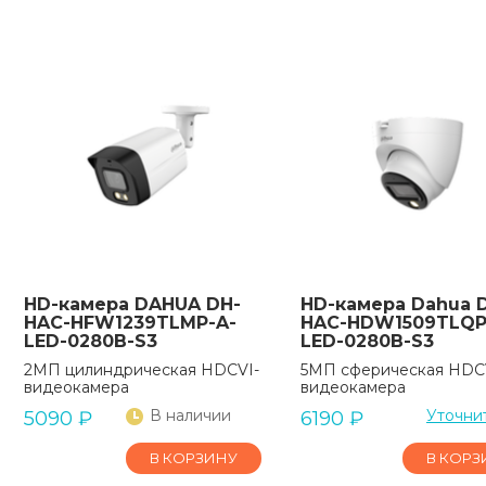
HD-камера DAHUA DH-
HD-камера Dahua 
HAC-HFW1239TLMP-A-
HAC-HDW1509TLQP
LED-0280B-S3
LED-0280B-S3
2МП цилиндрическая HDCVI-
5МП сферическая HDC
видеокамера
видеокамера
В наличии
Уточни
5090
₽
6190
₽
В КОРЗИНУ
В КОРЗ