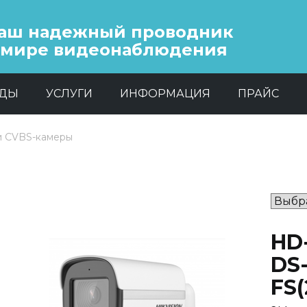
аш надежный проводник
 мире видеонаблюдения
НДЫ
УСЛУГИ
ИНФОРМАЦИЯ
ПРАЙС
и CVBS-камеры
HD-
DS
FS