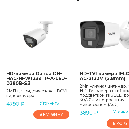
HD-камера Dahua DH-
HD-TVI камера IFL
HAC-HFW1239TP-A-LED-
AC-2122M (2.8mm)
0280B-S3
2Мп уличная цилиндри
HD-TVI камера с гибр
2МП цилиндрическая HDCVI-
подсветкой ИК/LED до
видеокамера
30/20м и встроенным
Уточнить
4790
₽
микрофоном (AoC)
Уточни
3890
₽
В КОРЗИНУ
В КОРЗ