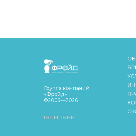
FreudGroup
ОБ
БР
УС
ИН
Группа компаний
ПР
«Фройд»
©2009—2026
КО
О 
ISOMORPH