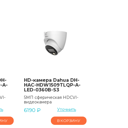
DH-
HD-камера Dahua DH-
-A-
HAC-HDW1509TLQP-A-
LED-0360B-S3
VI-
5МП сферическая HDCVI-
видеокамера
ть
Уточнить
6190
₽
ИНУ
В КОРЗИНУ