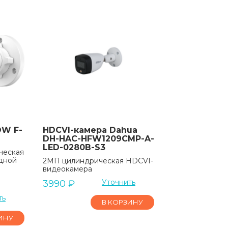
OW F-
HDCVI-камера Dahua
DH-HAC-HFW1209CMP-A-
LED-0280B-S3
ческая
идной
2МП цилиндрическая HDCVI-
видеокамера
Уточнить
3990
₽
ть
В КОРЗИНУ
ИНУ