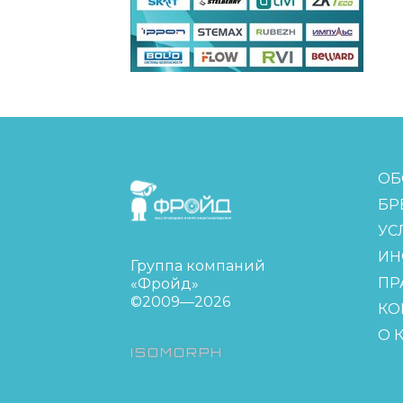
FreudGroup
ОБ
БР
УС
ИН
Группа компаний
ПР
«Фройд»
©2009—2026
КО
О 
ISOMORPH