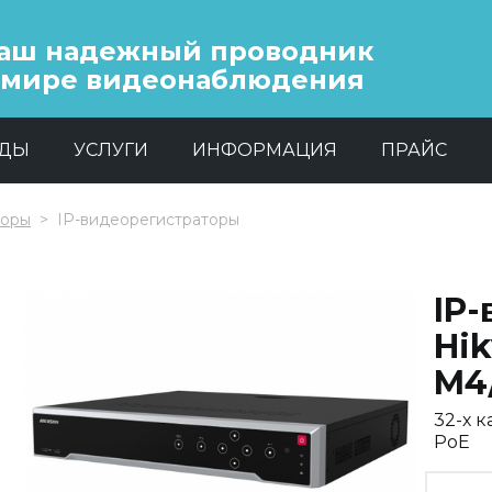
аш надежный проводник
 мире видеонаблюдения
НДЫ
УСЛУГИ
ИНФОРМАЦИЯ
ПРАЙС
торы
IP-видеорегистраторы
IP
Hik
M4
32-х 
PoE