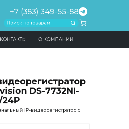
+7 (383) 349-55-88
Найти
КОНТАКТЫ
О КОМПАНИИ
-видеорегистратор
vision DS-7732NI-
/24P
канальный IP-видеорегистратор с