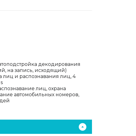
 автоподстройка декодирования
й, на запись, исходящий)
а лиц и распознавания лиц, 4
s
аспознавание лиц, охрана
вание автомобильных номеров,
юдей