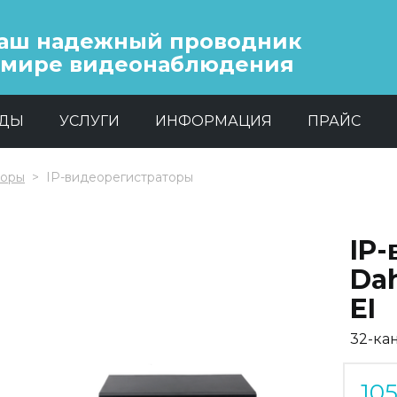
аш надежный проводник
 мире видеонаблюдения
НДЫ
УСЛУГИ
ИНФОРМАЦИЯ
ПРАЙС
торы
IP-видеорегистраторы
IP
Da
EI
32-ка
10