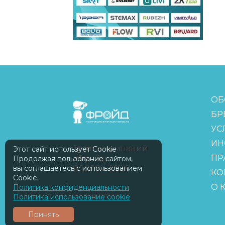
FreudGroup
ОБ
БР
УС
ИН
Группа компаний
Этот сайт использует Cookie
ПР
«Фройд»
Продолжая пользование сайтом,
вы соглашаетесь с использованием
©2009—2026
КО
Cookie.
О 
Политика конфиденциальности
Политика использование cookie
ISOMORPH
Принять