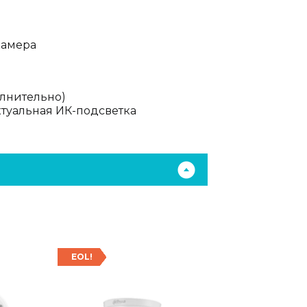
камера
лнительно)
ктуальная ИК-подсветка
EOL!