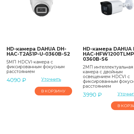
HD-камера DAHUA DH-
HD-камера DAHUA 
HAC-T2A51P-U-0360B-S2
HAC-HFW1200TLMP-
0360B-S6
5МП HDCVI-камера с
фиксированным фокусным
2МП интеллектуальная
расстоянием
камера с двойным
освещением HDCVI с
Уточнить
4090
₽
фиксированным фокус
расстоянием
В КОРЗИНУ
Уточни
3990
₽
В КОРЗ