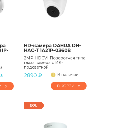
ра
HD-камера DAHUA DH-
1P-
HAC-T1A21P-0360B
2MP HDCVI Поворотная типа
глаза камера с ИК-
подсветкой
ра
В наличии
ть
2890
₽
В КОРЗИНУ
ИНУ
EOL!