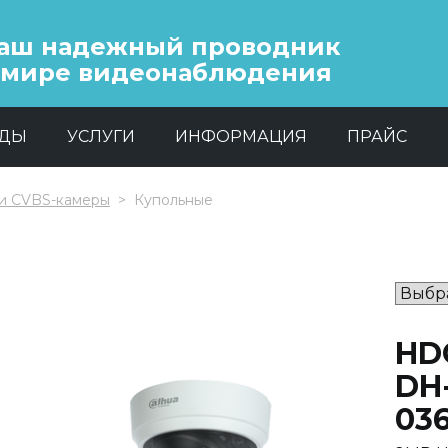
аш надежный проводник
 мире видеонаблюдения
НДЫ
УСЛУГИ
ИНФОРМАЦИЯ
ПРАЙС
и CVBS-камеры
Купольные
HD
DH
03