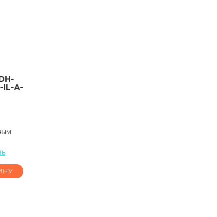
DH-
IL-A-
ным
ть
ИНУ