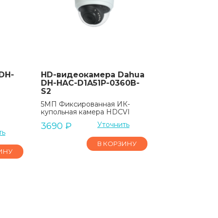
DH-
HD-видеокамера Dahua
DH-HAC-D1A51P-0360B-
S2
5МП Фиксированная ИК-
купольная камера HDCVI
Уточнить
3690
₽
ть
В КОРЗИНУ
ИНУ