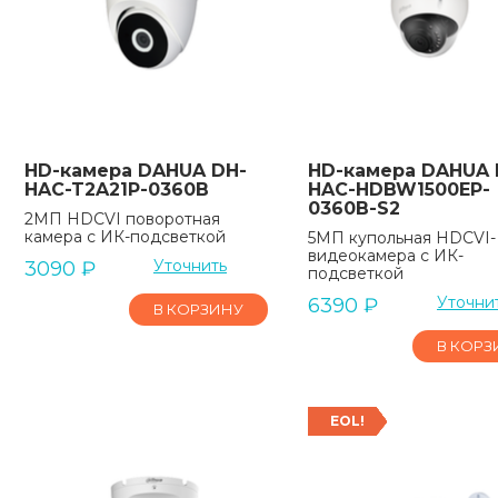
HD-камера DAHUA DH-
HD-камера DAHUA 
HAC-T2A21P-0360B
HAC-HDBW1500EP-
0360B-S2
2MП HDCVI поворотная
камера с ИК-подсветкой
5МП купольная HDCVI-
видеокамера с ИК-
Уточнить
3090
₽
подсветкой
Уточни
6390
₽
В КОРЗИНУ
В КОРЗ
EOL!