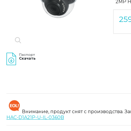
2MP H
25
Паспорт
Скачать
Внимание, продукт снят с производства. З
HAC-D1A21P-U-IL-0360B