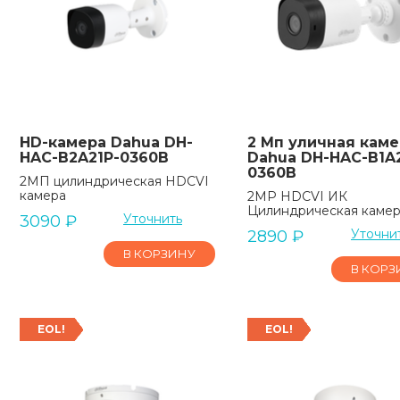
HD-камера Dahua DH-
2 Мп уличная каме
HAC-B2A21P-0360B
Dahua DH-HAC-B1A2
0360B
2MП цилиндрическая HDCVI
камера
2MP HDCVI ИК
Цилиндрическая каме
Уточнить
3090
₽
Уточни
2890
₽
В КОРЗИНУ
В КОРЗ
EOL!
EOL!