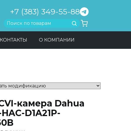
+7 (383) 349-55-88
Найти
КОНТАКТЫ
О КОМПАНИИ
CVI-камера Dahua
-HAC-D1A21P-
60B