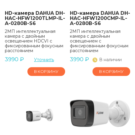
HD-камера DAHUA DH-
HD-камера DAHUA DH-
HAC-HFW1200TLMP-IL-
HAC-HFW1200CMP-IL-
A-0280B-S6
A-0280B-S6
2МП интеллектуальная
2МП интеллектуальная
камера с двойным
камера с двойным
освещением HDCVI с
освещением с
фиксированным фокусным
фиксированным фокусным
расстоянием
расстоянием
3990
₽
3990
₽
Уточнить
В наличии
В КОРЗИНУ
В КОРЗИНУ