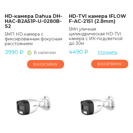
HD-камера Dahua DH-
HD-TVI камера IFLOW
HAC-B2A51P-U-0280B-
F-AC-2151 (2.8mm)
S2
5Мп уличная
цилиндрическая HD-TVI
5МП HD-камера с
камера с ИК-подсветкой
фиксированным фокусным
до 30м
расстоянием
4490
₽
3990
₽
Уточнить
В наличии
В КОРЗИНУ
В КОРЗИНУ