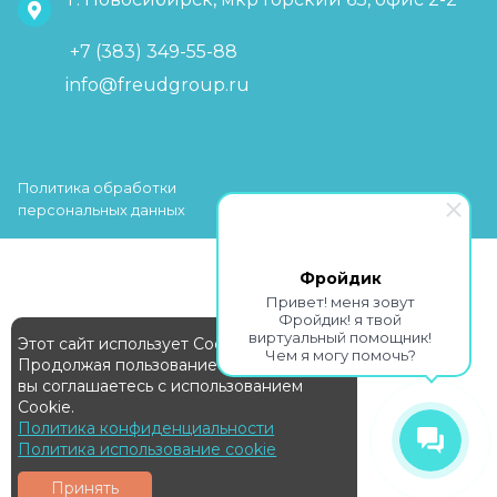
+7 (383) 349-55-88
info@freudgroup.ru
Политика обработки
персональных данных
Фройдик
Привет! меня зовут
Фройдик! я твой
виртуальный помощник!
Этот сайт использует Cookie
Чем я могу помочь?
Продолжая пользование сайтом,
вы соглашаетесь с использованием
Cookie.
Политика конфиденциальности
Политика использование cookie
Принять