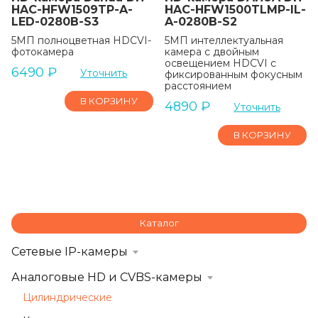
HAC-HFW1509TP-A-
HAC-HFW1500TLMP-IL-
LED-0280B-S3
A-0280B-S2
5МП полноцветная HDCVI-
5МП интеллектуальная
фотокамера
камера с двойным
освещением HDCVI с
6490
₽
Уточнить
фиксированным фокусным
расстоянием
В КОРЗИНУ
4890
₽
Уточнить
В КОРЗИНУ
Каталог
Сетевые IP-камеры
Аналоговые HD и CVBS-камеры
Цилиндрические