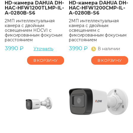
HD-камера DAHUA DH-
HD-камера DAHUA DH-
HAC-HFW1200TLMP-IL-
HAC-HFW1200CMP-IL-
A-0280B-S6
A-0280B-S6
2МП интеллектуальная
2МП интеллектуальная
камера с двойным
камера с двойным
освещением HDCVI с
освещением с
фиксированным фокусным
фиксированным фокусным
расстоянием
расстоянием
3990
₽
3990
₽
Уточнить
В наличии
В КОРЗИНУ
В КОРЗИНУ