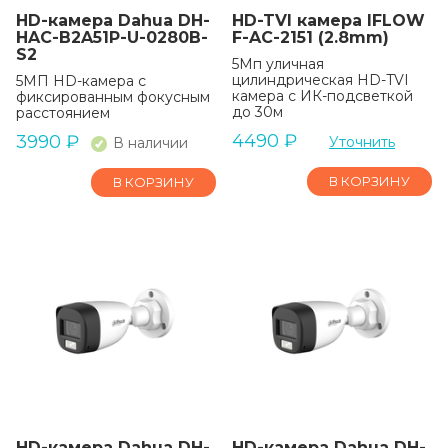
HD-камера Dahua DH-
HD-TVI камера IFLOW
HAC-B2A51P-U-0280B-
F-AC-2151 (2.8mm)
S2
5Мп уличная
цилиндрическая HD-TVI
5МП HD-камера с
камера с ИК-подсветкой
фиксированным фокусным
до 30м
расстоянием
4490
₽
3990
₽
Уточнить
В наличии
В КОРЗИНУ
В КОРЗИНУ
HD-камера Dahua DH-
HD-камера Dahua DH-