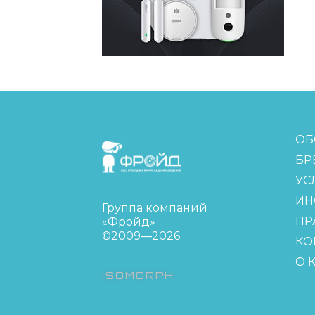
FreudGroup
ОБ
БР
УС
ИН
Группа компаний
ПР
«Фройд»
©2009—2026
КО
О 
ISOMORPH