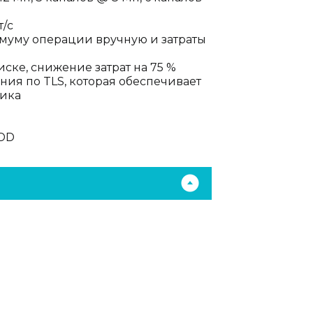
т/с
нимуму операции вручную и затраты
иске, снижение затрат на 75 %
ия по TLS, которая обеспечивает
фика
HDD