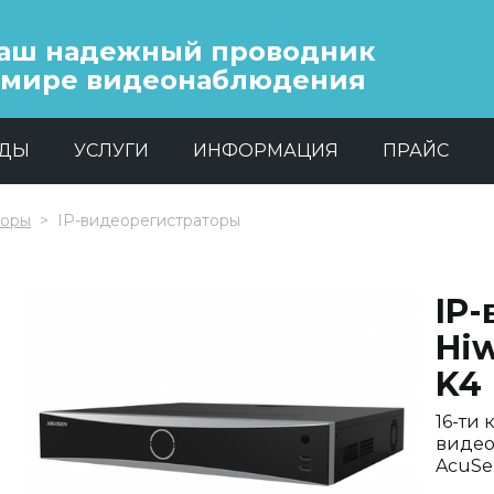
аш надежный проводник
 мире видеонаблюдения
НДЫ
УСЛУГИ
ИНФОРМАЦИЯ
ПРАЙС
торы
IP-видеорегистраторы
IP
Hiw
K4
16-ти
видео
AcuSe