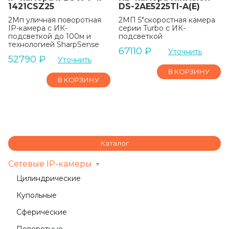
1421CSZ25
DS-2AE5225TI-A(E)
2Мп уличная поворотная
2МП 5″скоростная камера
IP-камера с ИК-
серии Turbo с ИК-
подсветкой до 100м и
подсветкой
технологией SharpSense
67110
₽
Уточнить
52790
₽
Уточнить
В КОРЗИНУ
В КОРЗИНУ
Каталог
Сетевые IP-камеры
Цилиндрические
Купольные
Сферические