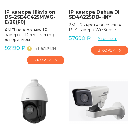
IP-камера Hikvision
IP-камера Dahua DH-
DS-2SE4C425MWG-
SD4A225DB-HNY
E/26(F0)
2МП 25-кратная сетевая
PTZ-камера WizSense
4МП поворотная IP-
камера с Deep learning
57690
₽
Уточнить
алгоритмом
92190
₽
В наличии
В КОРЗИНУ
В КОРЗИНУ