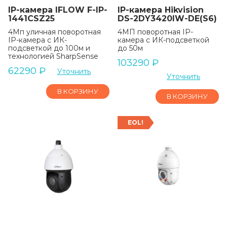
IP-камера IFLOW F-IP-
IP-камера Hikvision
1441CSZ25
DS-2DY3420IW-DE(S6)
4Мп уличная поворотная
4МП поворотная IP-
IP-камера с ИК-
камера c ИК-подсветкой
подсветкой до 100м и
до 50м
технологией SharpSense
103290
₽
62290
₽
Уточнить
Уточнить
В КОРЗИНУ
В КОРЗИНУ
EOL!