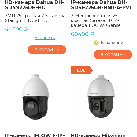
HD-камера Dahua DH-
IP-камера Dahua DH-
SD49225DB-HC
SD4E225GB-HNR-A-PV1
2МП 25-кратная ИК-камера
2-Мегапиксельная 25-
Starlight HDCVI PTZ
кратная Сетевая PTZ-
камера TiOC WizSense
44690
₽
60490
₽
Уточнить
В наличии
В КОРЗИНУ
В КОРЗИНУ
EOL!
IP-камера IFLOW F-IP-
HD-камера Hikvision