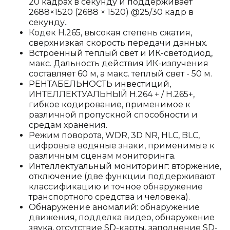
20 кадрах в секунду и поддерживает
2688×1520 (2688 × 1520) @25/30 кадр в
секунду..
Кодек H.265, высокая степень сжатия,
сверхнизкая скорость передачи данных.
Встроенный теплый свет и ИК-светодиод,
макс. Дальность действия ИК-излучения
составляет 60 м, а макс. теплый свет - 50 м.
РЕНТАБЕЛЬНОСТЬ инвестиций,
ИНТЕЛЛЕКТУАЛЬНЫЙ H.264 + / H.265+,
гибкое кодирование, применимое к
различной пропускной способности и
средам хранения.
Режим поворота, WDR, 3D NR, HLC, BLC,
цифровые водяные знаки, применимые к
различным сценам мониторинга.
Интеллектуальный мониторинг: вторжение,
отключение (две функции поддерживают
классификацию и точное обнаружение
транспортного средства и человека).
Обнаружение аномалий: обнаружение
движения, подделка видео, обнаружение
звука, отсутствие SD-карты, заполнение SD-