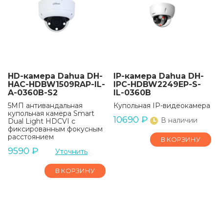
HD-камера Dahua DH-
IP-камера Dahua DH-
HAC-HDBW1509RAP-IL-
IPC-HDBW2249EP-S-
A-0360B-S2
IL-0360B
5МП антивандальная
Купольная IP-видеокамера
купольная камера Smart
10690
₽
В наличии
Dual Light HDCVI с
фиксированным фокусным
расстоянием
В КОРЗИНУ
9590
₽
Уточнить
В КОРЗИНУ