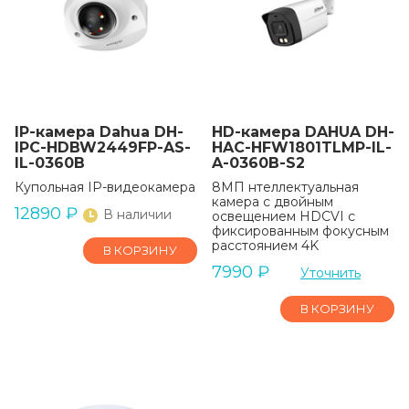
IP-камера Dahua DH-
HD-камера DAHUA DH-
IPC-HDBW2449FP-AS-
HAC-HFW1801TLMP-IL-
IL-0360B
A-0360B-S2
Купольная IP-видеокамера
8МП нтеллектуальная
камера с двойным
12890
₽
В наличии
освещением HDCVI с
фиксированным фокусным
расстоянием 4K
В КОРЗИНУ
7990
₽
Уточнить
В КОРЗИНУ