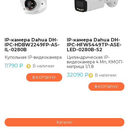
IP-камера Dahua DH-
IP-камера Dahua DH-
IPC-HDBW2249FP-AS-
IPC-HFW5449TP-ASE-
IL-0280B
LED-0280B-S2
Купольная IP-видеокамера
Цилиндрическая IP-
видеокамера 4 Мп, КМОП-
11790
₽
В наличии
матрица 1/1.8
32090
₽
В наличии
В КОРЗИНУ
В КОРЗИНУ
Каталог