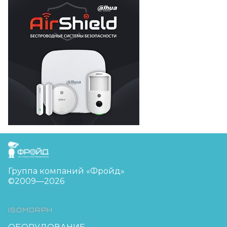
FreudGroup
Группа компаний «Фройд»
©2009—2026
ISOMORPH