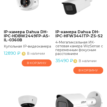
IP-камера Dahua DH-
IP-камера Dahua DH-
IPC-HDBW2449FP-AS-
IPC-HFW3441TP-ZS-S2
IL-0360B
4-Мегапиксельная ИК-
сетевая камера WizSense с
Купольная IP-видеокамера
переменным фокусным
12890
₽
В наличии
расстоянием
35490
₽
В наличии
В КОРЗИНУ
В КОРЗИНУ