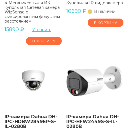
4-Мегапиксельная ИК-
Купольная IP-видеокамера
купольная Сетевая камера
10690
₽
В наличии
WizSense с
фиксированным фокусным
расстоянием
В КОРЗИНУ
15890
₽
Уточнить
В КОРЗИНУ
IP-камера Dahua DH-
IP-камера Dahua DH-
IPC-HDBW2849EP-S-
IPC-HFW2449S-S-IL-
IL-0280B
0280B