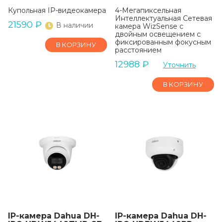
Купольная IP-видеокамера
4-Мегапиксельная
Интеллектуальная Сетевая
21590
₽
В наличии
камера WizSense с
двойным освещением с
фиксированным фокусным
В КОРЗИНУ
расстоянием
12988
₽
Уточнить
В КОРЗИНУ
IP-камера Dahua DH-
IP-камера Dahua DH-