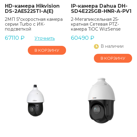
HD-камера Hikvision
IP-камера Dahua DH-
DS-2AE5225TI-A(E)
SD4E225GB-HNR-A-PV1
2МП 5″скоростная камера
2-Мегапиксельная 25-
серии Turbo с ИК-
кратная Сетевая PTZ-
подсветкой
камера TiOC WizSense
67110
₽
60490
₽
Уточнить
В наличии
В КОРЗИНУ
В КОРЗИНУ