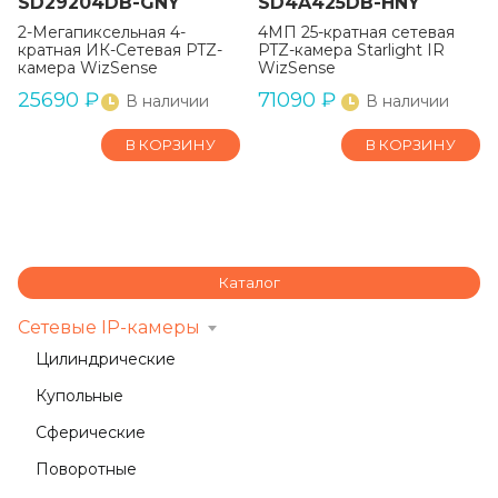
SD29204DB-GNY
SD4A425DB-HNY
2-Мегапиксельная 4-
4МП 25-кратная сетевая
кратная ИК-Сетевая PTZ-
PTZ-камера Starlight IR
камера WizSense
WizSense
25690
₽
71090
₽
В наличии
В наличии
В КОРЗИНУ
В КОРЗИНУ
Каталог
Сетевые IP-камеры
Цилиндрические
Купольные
Сферические
Поворотные