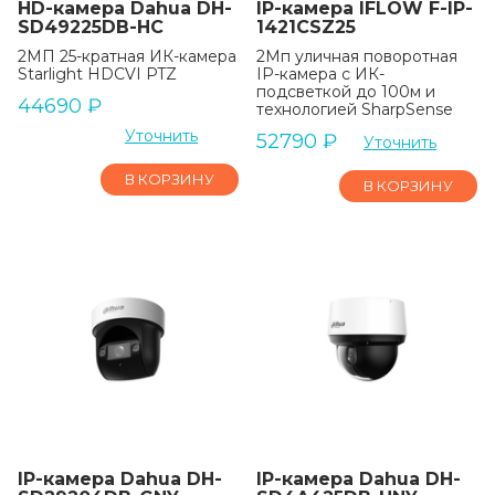
HD-камера Dahua DH-
IP-камера IFLOW F-IP-
SD49225DB-HC
1421CSZ25
2МП 25-кратная ИК-камера
2Мп уличная поворотная
Starlight HDCVI PTZ
IP-камера с ИК-
подсветкой до 100м и
44690
₽
технологией SharpSense
Уточнить
52790
₽
Уточнить
В КОРЗИНУ
В КОРЗИНУ
IP-камера Dahua DH-
IP-камера Dahua DH-