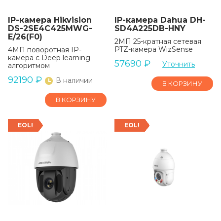
IP-камера Hikvision
IP-камера Dahua DH-
DS-2SE4C425MWG-
SD4A225DB-HNY
E/26(F0)
2МП 25-кратная сетевая
PTZ-камера WizSense
4МП поворотная IP-
камера с Deep learning
57690
₽
Уточнить
алгоритмом
92190
₽
В наличии
В КОРЗИНУ
В КОРЗИНУ
EOL!
EOL!