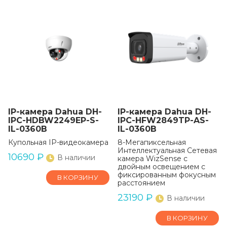
IP-камера Dahua DH-
IP-камера Dahua DH-
IPC-HDBW2249EP-S-
IPC-HFW2849TP-AS-
IL-0360B
IL-0360B
Купольная IP-видеокамера
8-Мегапиксельная
Интеллектуальная Сетевая
10690
₽
В наличии
камера WizSense с
двойным освещением с
фиксированным фокусным
В КОРЗИНУ
расстоянием
23190
₽
В наличии
В КОРЗИНУ