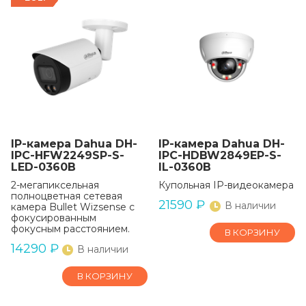
IP-камера Dahua DH-
IP-камера Dahua DH-
IPC-HFW2249SP-S-
IPC-HDBW2849EP-S-
LED-0360B
IL-0360B
2-мегапиксельная
Купольная IP-видеокамера
полноцветная сетевая
21590
₽
В наличии
камера Bullet Wizsense с
фокусированным
фокусным расстоянием.
В КОРЗИНУ
14290
₽
В наличии
В КОРЗИНУ