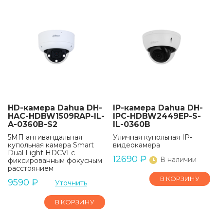
HD-камера Dahua DH-
IP-камера Dahua DH-
HAC-HDBW1509RAP-IL-
IPC-HDBW2449EP-S-
A-0360B-S2
IL-0360B
5МП антивандальная
Уличная купольная IP-
купольная камера Smart
видеокамера
Dual Light HDCVI с
12690
₽
В наличии
фиксированным фокусным
расстоянием
В КОРЗИНУ
9590
₽
Уточнить
В КОРЗИНУ