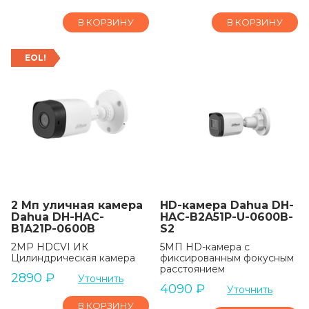
В КОРЗИНУ
В КОРЗИНУ
EOL!
2 Мп уличная камера
HD-камера Dahua DH-
Dahua DH-HAC-
HAC-B2A51P-U-0600B-
B1A21P-0600B
S2
2MP HDCVI ИК
5МП HD-камера с
Цилиндрическая камера
фиксированным фокусным
расстоянием
2890
₽
Уточнить
4090
₽
Уточнить
В КОРЗИНУ