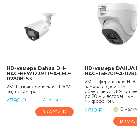
HD-камера Dahua DH-
HD-камера DAHUA 
HAC-HFW1239TP-A-LED-
HAC-T5E20P-A-028
0280B-S3
2МП сферическая HDC
камера с двойным
2МП цилиндрическая HDCVI-
объективом, ИК-подсв
видеокамера
до 20 м и встроенным
Уточнить
4790
₽
микрофоном.
В нали
1790
₽
В КОРЗИНУ
В КОРЗ