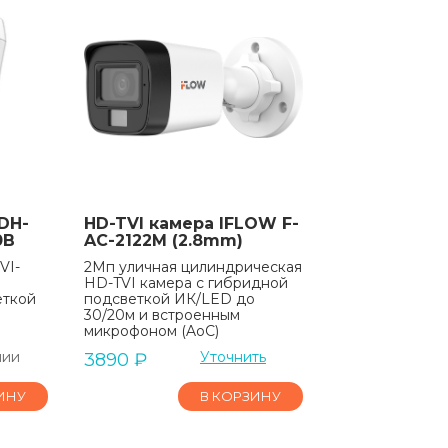
DH-
HD-TVI камера IFLOW F-
0B
AC-2122M (2.8mm)
VI-
2Мп уличная цилиндрическая
HD-TVI камера с гибридной
еткой
подсветкой ИК/LED до
30/20м и встроенным
микрофоном (AoC)
чии
Уточнить
3890
₽
ИНУ
В КОРЗИНУ