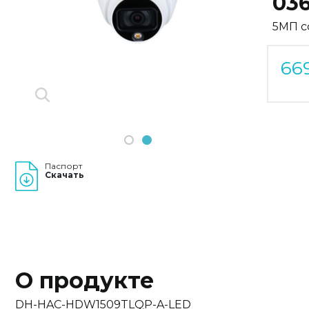
03
Previous
Next
5МП с
66
1
2
Паспорт
Скачать
О продукте
DH-HAC-HDW1509TLQP-A-LED