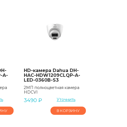
DH-
HD-камера Dahua DH-
-A-
HAC-HDW1209CLQP-A-
LED-0360B-S3
ера
2МП полноцветная камера
HDCVI
ть
Уточнить
3490
₽
ИНУ
В КОРЗИНУ