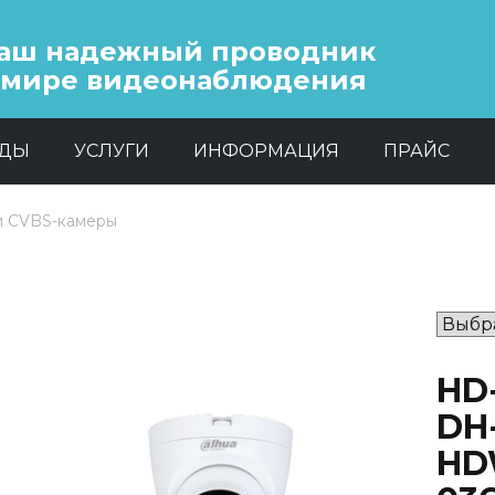
аш надежный проводник
 мире видеонаблюдения
НДЫ
УСЛУГИ
ИНФОРМАЦИЯ
ПРАЙС
и CVBS-камеры
HD
DH
HD