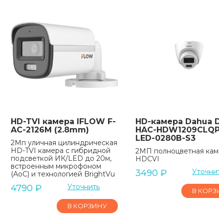
HD-TVI камера IFLOW F-
HD-камера Dahua 
AC-2126M (2.8mm)
HAC-HDW1209CLQP
LED-0280B-S3
2Мп уличная цилиндрическая
HD-TVI камера с гибридной
2МП полноцветная кам
подсветкой ИК/LED до 20м,
HDCVI
встроенным микрофоном
Уточни
3490
₽
(AoC) и технологией BrightVu
Уточнить
4790
₽
В КОРЗ
В КОРЗИНУ