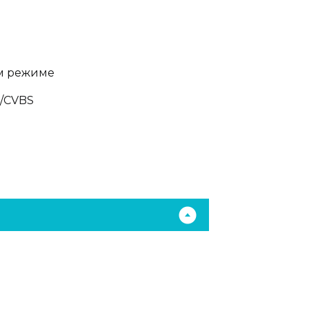
м режиме
/CVBS